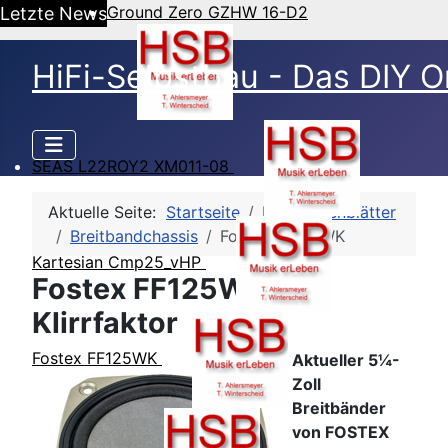
Ground Zero GZHW 16-D2
Letzte News
HiFi-Selbstbau - Das DIY O
SEAS L22ROY2 XM011-08
Aktuelle Seite:
Startseite
HSB-Datenblätter
Breitbandchassis
Fostex FF125WK
Kartesian Cmp25_vHP
Fostex FF125WK -
Klirrfaktor
Fostex FF125WK
Aktueller 5¼-
Zoll
Breitbänder
von FOSTEX