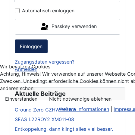
Passwort 
Automatisch einloggen
Passkey verwenden
Einloggen
Zugangsdaten vergessen?
Wir benutzen Cookies
Anmelden
Achtung, Hinweis! Wir verwenden auf unserer Webseite Coo
Zwecken. Unbedingt erforderliche Cookies können nicht ab
anderen schon.
Aktuelle Beiträge
Einverstanden
Nicht notwendige ablehnen
Weitere Informationen
|
Impress
Ground Zero GZHW 16-D2
SEAS L22ROY2 XM011-08
Entkoppelung, dann klingt alles viel besser.