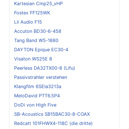
Kartesian Cmp25_vHP
Fostex FF125WK
Lii Audio F15
Accuton BD30-6-458
Tang Band W5-1880
DAYTON Epique EC30-4
Visaton WS25E 8
Peerless DA32TX00-8 (Lifu)
Passivstrahler verstehen
Klangfilm 6SEla3213a
MeloDavid PTT6.5P4
DoDi von High Five
SB-Acoustics SB15BAC30-8-COAX
Redcatt 101FHWX4-118C (die dritte)