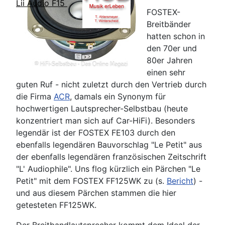
Lii Audio F15
FOSTEX-
Breitbänder
hatten schon in
den 70er und
80er Jahren
einen sehr
guten Ruf - nicht zuletzt durch den Vertrieb durch
die Firma
ACR
, damals ein Synonym für
hochwertigen Lautsprecher-Selbstbau (heute
konzentriert man sich auf Car-HiFi). Besonders
legendär ist der FOSTEX FE103 durch den
ebenfalls legendären Bauvorschlag "Le Petit" aus
der ebenfalls legendären französischen Zeitschrift
"L' Audiophile". Uns flog kürzlich ein Pärchen "Le
Petit" mit dem FOSTEX FF125WK zu (s.
Bericht
) -
und aus diesem Pärchen stammen die hier
getesteten FF125WK.