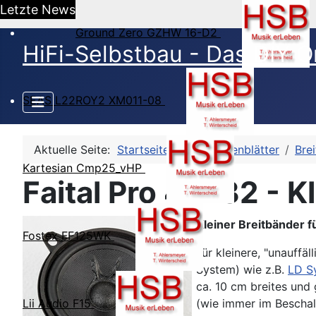
Letzte News
Ground Zero GZHW 16-D2
HiFi-Selbstbau - Das DIY O
SEAS L22ROY2 XM011-08
Aktuelle Seite:
Startseite
HSB-Datenblätter
Bre
Kartesian Cmp25_vHP
Faital Pro 4FE32 - Kl
Kleiner Breitbänder f
Fostex FF125WK
Für kleinere, "unauff
System) wie z.B.
LD S
ca. 10 cm breites und
(wie immer im Beschal
Lii Audio F15