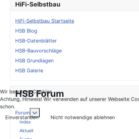
HiFi-Selbstbau
HiFi-Selbstbau Startseite
HSB Blog
HSB-Datenblätter
HSB-Bauvorschläge
HSB Grundlagen
HSB Galerie
HSB Forum
Wir benutzen Cookies
Achtung, Hinweis! Wir verwenden auf unserer Webseite Coo
schon.
Weitere Informationen: Forum
Forum
Einverstanden
Nicht notwendige ablehnen
Index
Aktuell