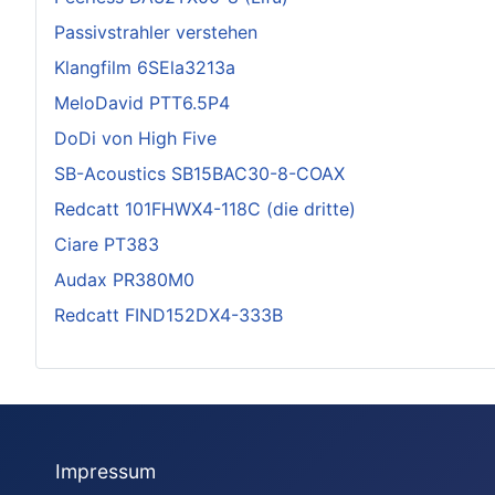
Passivstrahler verstehen
Klangfilm 6SEla3213a
MeloDavid PTT6.5P4
DoDi von High Five
SB-Acoustics SB15BAC30-8-COAX
Redcatt 101FHWX4-118C (die dritte)
Ciare PT383
Audax PR380M0
Redcatt FIND152DX4-333B
Impressum