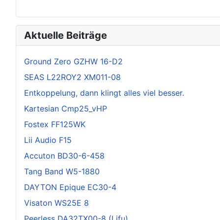
Aktuelle Beiträge
Ground Zero GZHW 16-D2
SEAS L22ROY2 XM011-08
Entkoppelung, dann klingt alles viel besser.
Kartesian Cmp25_vHP
Fostex FF125WK
Lii Audio F15
Accuton BD30-6-458
Tang Band W5-1880
DAYTON Epique EC30-4
Visaton WS25E 8
Peerless DA32TX00-8 (Lifu)