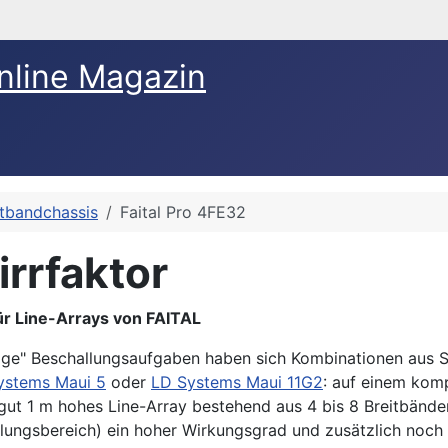
nline Magazin
itbandchassis
Faital Pro 4FE32
irrfaktor
ür Line-Arrays von FAITAL
ällige" Beschallungsaufgaben haben sich Kombinationen aus 
ystems Maui 5
oder
LD Systems Maui 11G2
: auf einem komp
 gut 1 m hohes Line-Array bestehend aus 4 bis 8 Breitbände
lungsbereich) ein hoher Wirkungsgrad und zusätzlich noch 