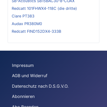
SB-Acoustics SB15BAC30-8-COAX
Redcatt 101FHWX4-118C (die dritte)
Ciare PT383
Audax PR380M0
Redcatt FIND152DX4-333B
Impressum
AGB und Widerruf
Datenschutz nach D.S.G.V.O.
Abonnieren
Abo Beenden