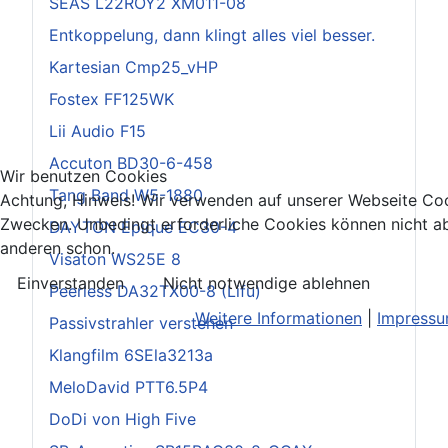
SEAS L22ROY2 XM011-08
Entkoppelung, dann klingt alles viel besser.
Kartesian Cmp25_vHP
Fostex FF125WK
Lii Audio F15
Accuton BD30-6-458
Wir benutzen Cookies
Tang Band W5-1880
Achtung, Hinweis! Wir verwenden auf unserer Webseite Coo
Zwecken. Unbedingt erforderliche Cookies können nicht ab
DAYTON Epique EC30-4
anderen schon.
Visaton WS25E 8
Einverstanden
Nicht notwendige ablehnen
Peerless DA32TX00-8 (Lifu)
Weitere Informationen
|
Impress
Passivstrahler verstehen
Klangfilm 6SEla3213a
MeloDavid PTT6.5P4
DoDi von High Five