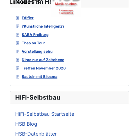
Neues im HSB Forum
Lii Audio F15
Edifier
?Künstliche Intelligenz?
SABA Freiburg
Theo on Tour
Vorstellung sebu
Dirac nur auf Zeitebene
Treffen November 2026
Basteln mit Bliesma
HiFi-Selbstbau
HiFi-Selbstbau Startseite
HSB Blog
HSB-Datenblätter