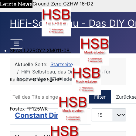
Ground Zero GZHW 16-D2
Letzte News
HiFi-Selbstbau - Das DIY O
SEAS L22ROY2 XM011-08
Aktuelle Seite:
Startseite
HiFi-Selbstbau, das Online Magazin für
hochwertige HiFi Wiedergabe
Kartesian Cmp25_vHP
Teil des Titels eingeben
Filter
Zurücks
Fostex FF125WK
Anzeige #
Constant Directivity