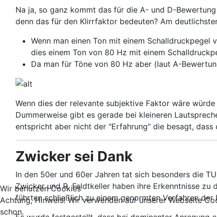
Na ja, so ganz kommt das für die A- und D-Bewertung 
denn das für den Klirrfaktor bedeuten? Am deutlichste
Wenn man einen Ton mit einem Schalldruckpegel vo
dies einem Ton von 80 Hz mit einem Schalldruckp
Da man für Töne von 80 Hz aber (laut A-Bewertung)
Wenn dies der relevante subjektive Faktor wäre würde di
Dummerweise gibt es gerade bei kleineren Lautspreche
entspricht aber nicht der "Erfahrung" die besagt, dass 
Zwicker sei Dank
In den 50er und 60er Jahren tat sich besonders die T
Zwicker und R. Feldtkeller haben ihre Erkenntnisse z
Wir benutzen Cookies
führten schließlich zu einem genormten Verfahren der
Achtung, Hinweis! Wir verwenden auf unserer Webseite Coo
schon.