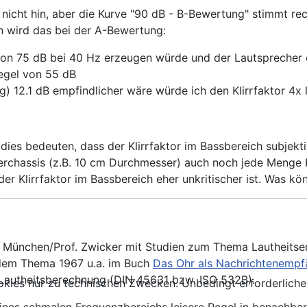
nicht hin, aber die Kurve "90 dB - B-Bewertung" stimmt re
n wird das bei der A-Bewertung:
n 75 dB bei 40 Hz erzeugen würde und der Lautsprecher ei
egel von 55 dB
 12.1 dB empfindlicher wäre würde ich den Klirrfaktor 4x la
es bedeuten, dass der Klirrfaktor im Bassbereich subjektiv 
rchassis (z.B. 10 cm Durchmesser) auch noch jede Menge Kl
der Klirrfaktor im Bassbereich eher unkritischer ist. Was kö
U München/Prof. Zwicker mit Studien zum Thema Lautheitse
u dem Thema 1967 u.a. im Buch
Das Ohr als Nachrichtenempf
 Lautheitsberechnung (DIN 45631 bzw. ISO 532B).
kies nur zu technischen Zwecken. Unbedingt erforderliche