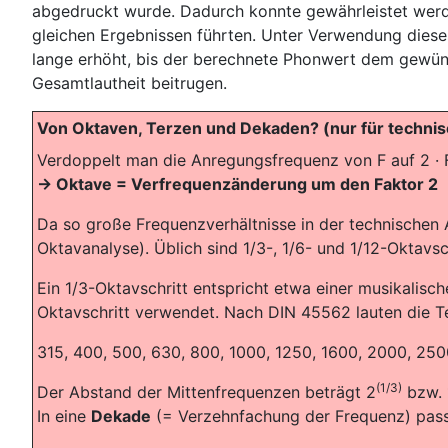
abgedruckt wurde. Dadurch konnte gewährleistet werd
gleichen Ergebnissen führten. Unter Verwendung dies
lange erhöht, bis der berechnete Phonwert dem gewüns
Gesamtlautheit beitrugen.
Von Oktaven, Terzen und Dekaden? (nur für technisc
Verdoppelt man die Anregungsfrequenz von F auf 2 · F
-> Oktave = Verfrequenzänderung um den Faktor 2
Da so große Frequenzverhältnisse in der technischen Ak
Oktavanalyse). Üblich sind 1/3-, 1/6- und 1/12-Oktavsc
Ein 1/3-Oktavschritt entspricht etwa einer musikalisc
Oktavschritt verwendet. Nach DIN 45562 lauten die T
315, 400, 500, 630, 800, 1000, 1250, 1600, 2000, 250
(1/3)
Der Abstand der Mittenfrequenzen beträgt 2
bzw. 
In eine
Dekade
(= Verzehnfachung der Frequenz) pass