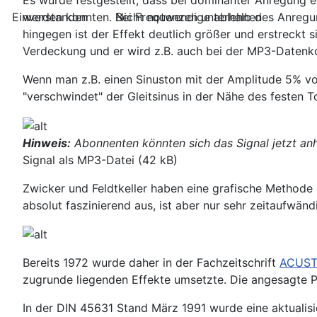
Es wurde festgestellt, dass bei dominanter Anregung
Einverstanden
Nicht notwendige ablehnen
werden konnten. Bei Frequenzen unterhalb des Anregun
hingegen ist der Effekt deutlich größer und erstreckt
Verdeckung und er wird z.B. auch bei der MP3-Datenk
Wenn man z.B. einen Sinuston mit der Amplitude 5% v
"verschwindet" der Gleitsinus in der Nähe des festen T
Hinweis:
Abonnenten könnten sich das Signal jetzt an
Signal als MP3-Datei (42 kB)
Zwicker und Feldtkeller haben eine grafische Methode
absolut faszinierend aus, ist aber nur sehr zeitaufwän
Bereits 1972 wurde daher in der Fachzeitschrift
ACUST
zugrunde liegenden Effekte umsetzte. Die angesagte 
In der DIN 45631 Stand März 1991 wurde eine aktualis