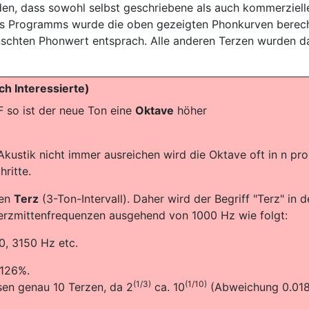
en, dass sowohl selbst geschriebene als auch kommerziell
es Programms wurde die oben gezeigten Phonkurven berechn
chten Phonwert entsprach. Alle anderen Terzen wurden dabe
h Interessierte)
 so ist der neue Ton eine
Oktave
höher
ustik nicht immer ausreichen wird die Oktave oft in n proze
hritte.
hen
Terz
(3-Ton-Intervall). Daher wird der Begriff "Terz" in d
erzmittenfrequenzen ausgehend von 1000 Hz wie folgt:
0, 3150 Hz etc.
126%.
(1/3)
(1/10)
en genau 10 Terzen, da 2
ca. 10
(Abweichung 0.01