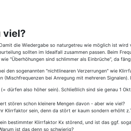
u viel?
amit die Wiedergabe so naturgetreu wie möglich ist wird vi
eurteilung sollten im Idealfall zusammen passen. Beim Fre
e wie "Überhöhungen sind schlimmer als Einbrüche", da fäng
bei den sogenannten "nichtlinearen Verzerrungen" wie Klirr
 (Mischfrequenzen bei Anregung mit mehreren Signalen). D
= dürfen also höher sein). Schließlich sind sie genau 1 Okt
iert stören schon kleinere Mengen davon - aber wie viel?
r Klirrfaktor sein, denn da stört er kaum sondern erhöht z.
 ein bestimmter Klirrfaktor Kx störend, und ist das ggf. s
Warum ist das denn so schwierig?