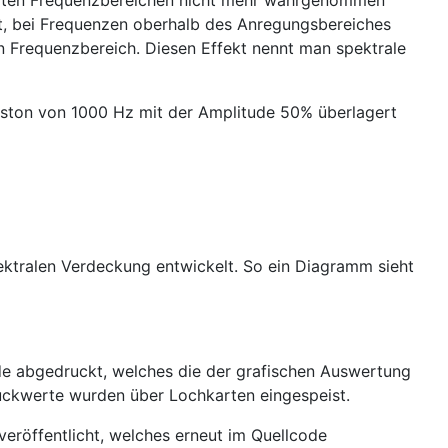
barten Frequenzbereichen nicht mehr wahrgenommen
t, bei Frequenzen oberhalb des Anregungsbereiches
en Frequenzbereich. Diesen Effekt nennt man spektrale
uston von 1000 Hz mit der Amplitude 50% überlagert
ektralen Verdeckung entwickelt. So ein Diagramm sieht
e abgedruckt, welches die der grafischen Auswertung
uckwerte wurden über Lochkarten eingespeist.
eröffentlicht, welches erneut im Quellcode