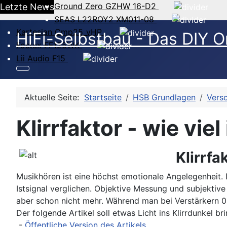
Ground Zero GZHW 16-D2
Letzte News
SEAS L22ROY2 XM011-08
Kartesian Cmp25_vHP
HiFi-Selbstbau - Das DIY O
Fostex FF125WK
Lii Audio F15
Aktuelle Seite:
Startseite
HSB Grundlagen
Vers
Klirrfaktor - wie viel 
Klirrfak
Musikhören ist eine höchst emotionale Angelegenheit. 
Istsignal verglichen. Objektive Messung und subjektiv
aber schon nicht mehr. Während man bei Verstärkern 0.
Der folgende Artikel soll etwas Licht ins Klirrdunkel b
-
Öffentliche Version des Artikels