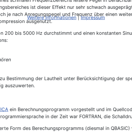
 eines schmalen Frequenzbereichs leisere Pegel in benach
gsbereiches ist dieser Effekt nur sehr schwach ausgepräg
 sich je nach Anregungspegel und Frequenz über einen weit
Weitere Informationen
|
Impressum
ompression ausgenutzt.
on 200 bis 5000 Hz durchstimmt und einen konstanten Sin
ons:
hören
 zu Bestimmung der Lautheit unter Berücksichtigung der sp
dig auszuwerten.
ICA
ein Berechnungsprogramm vorgestellt und im Quellcod
Programmiersprache in der Zeit war FORTRAN, die Schalldr
ierte Form des Berechungsprogramms (diesmal in QBASIC) v