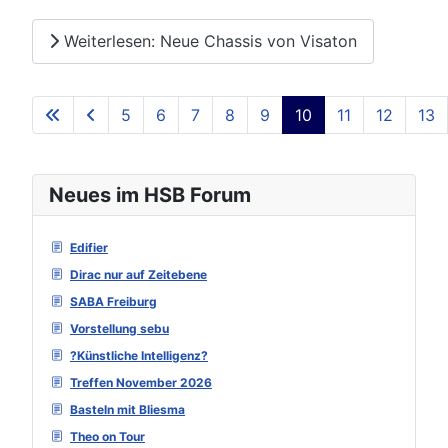
Weiterlesen: Neue Chassis von Visaton
5
6
7
8
9
10
11
12
13
Seite 10 von 129
Neues im HSB Forum
Edifier
Dirac nur auf Zeitebene
SABA Freiburg
Vorstellung sebu
?Künstliche Intelligenz?
Treffen November 2026
Basteln mit Bliesma
Theo on Tour