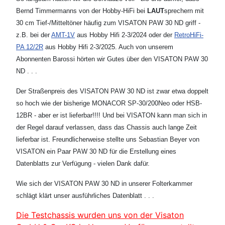
Bernd Timmermanns von der Hobby-HiFi bei
LAUT
sprechern mit
30 cm Tief-/Mitteltöner häufig zum VISATON PAW 30 ND griff -
z.B. bei der
AMT-1V
aus Hobby Hifi 2-3/2024 oder der
RetroHiFi-
PA 12/2R
aus Hobby Hifi 2-3/2025. Auch von unserem
Abonnenten Barossi hörten wir Gutes über den VISATON PAW 30
ND . . .
Der Straßenpreis des VISATON PAW 30 ND ist zwar etwa doppelt
so hoch wie der bisherige MONACOR SP-30/200Neo oder HSB-
12BR - aber er ist lieferbar!!!! Und bei VISATON kann man sich in
der Regel darauf verlassen, dass das Chassis auch lange Zeit
lieferbar ist. Freundlicherweise stellte uns Sebastian Beyer von
VISATON ein Paar PAW 30 ND für die Erstellung eines
Datenblatts zur Verfügung - vielen Dank dafür.
Wie sich der VISATON PAW 30 ND in unserer Folterkammer
schlägt klärt unser ausführliches Datenblatt . . .
Die Testchassis wurden uns von der Visaton