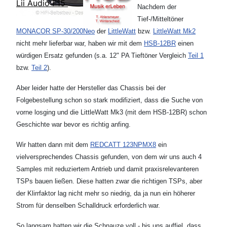
Lii Audio F15
Nachdem der
Tief-/Mitteltöner
MONACOR SP-30/200Neo
der
LittleWatt
bzw.
LittleWatt Mk2
nicht mehr lieferbar war, haben wir mit dem
HSB-12BR
einen
würdigen Ersatz gefunden (s.a. 12" PA Tieftöner Vergleich
Teil 1
bzw.
Teil 2
).
Aber leider hatte der Hersteller das Chassis bei der
Folgebestellung schon so stark modifiziert, dass die Suche von
vorne losging und die LittleWatt Mk3 (mit dem HSB-12BR) schon
Geschichte war bevor es richtig anfing.
Wir hatten dann mit dem
REDCATT 123NPMX8
ein
vielversprechendes Chassis gefunden, von dem wir uns auch 4
Samples mit reduziertem Antrieb und damit praxisrelevanteren
TSPs bauen ließen. Diese hatten zwar die richtigen TSPs, aber
der Klirrfaktor lag nicht mehr so niedrig, da ja nun ein höherer
Strom für denselben Schalldruck erforderlich war.
So langsam hatten wir die Schnauze voll - bis uns auffiel, dass