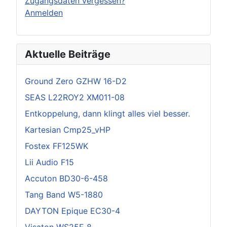
Zugangsdaten vergessen?
Anmelden
Aktuelle Beiträge
Ground Zero GZHW 16-D2
SEAS L22ROY2 XM011-08
Entkoppelung, dann klingt alles viel besser.
Kartesian Cmp25_vHP
Fostex FF125WK
Lii Audio F15
Accuton BD30-6-458
Tang Band W5-1880
DAYTON Epique EC30-4