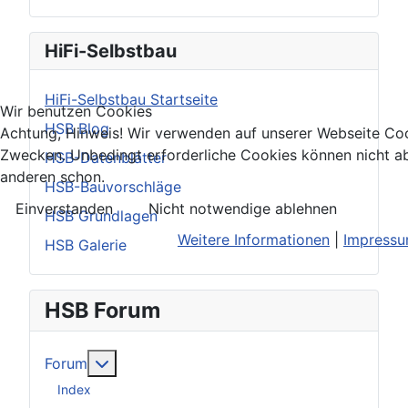
HiFi-Selbstbau
HiFi-Selbstbau Startseite
Wir benutzen Cookies
HSB Blog
Achtung, Hinweis! Wir verwenden auf unserer Webseite Coo
Zwecken. Unbedingt erforderliche Cookies können nicht ab
HSB-Datenblätter
anderen schon.
HSB-Bauvorschläge
Einverstanden
Nicht notwendige ablehnen
HSB Grundlagen
Weitere Informationen
|
Impress
HSB Galerie
HSB Forum
Weitere Informationen: Forum
Forum
Index