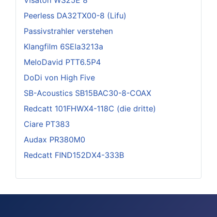
Visaton WS25E 8
Peerless DA32TX00-8 (Lifu)
Passivstrahler verstehen
Klangfilm 6SEla3213a
MeloDavid PTT6.5P4
DoDi von High Five
SB-Acoustics SB15BAC30-8-COAX
Redcatt 101FHWX4-118C (die dritte)
Ciare PT383
Audax PR380M0
Redcatt FIND152DX4-333B