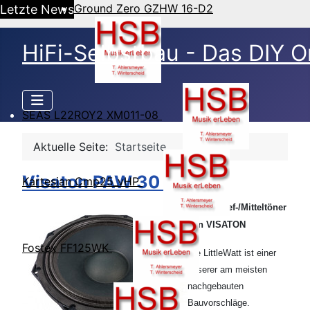
Ground Zero GZHW 16-D2
Letzte News
HiFi-Selbstbau - Das DIY O
SEAS L22ROY2 XM011-08
Aktuelle Seite:
Startseite
Visaton PAW 30 ND
Kartesian Cmp25_vHP
12-Zoll Tief-/Mitteltöner
von VISATON
Fostex FF125WK
Die LittleWatt ist einer
unserer am meisten
nachgebauten
Bauvorschläge.