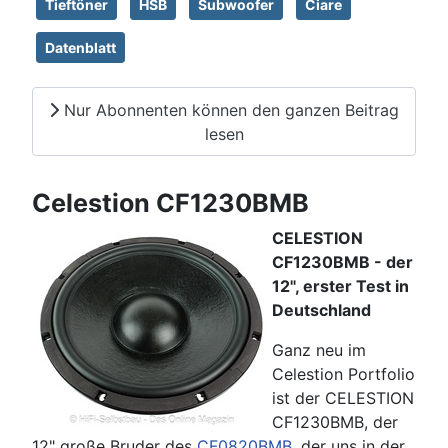
Tieftöner
HSB
Subwoofer
Ciare
Datenblatt
Nur Abonnenten können den ganzen Beitrag
lesen
Celestion CF1230BMB
CELESTION
CF1230BMB - der
12", erster Test in
Deutschland
Ganz neu im
Celestion Portfolio
ist der CELESTION
CF1230BMB, der
12" große Bruder des
CF0820BMB
, der uns in der