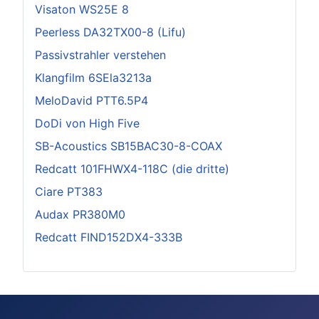
Visaton WS25E 8
Peerless DA32TX00-8 (Lifu)
Passivstrahler verstehen
Klangfilm 6SEla3213a
MeloDavid PTT6.5P4
DoDi von High Five
SB-Acoustics SB15BAC30-8-COAX
Redcatt 101FHWX4-118C (die dritte)
Ciare PT383
Audax PR380M0
Redcatt FIND152DX4-333B