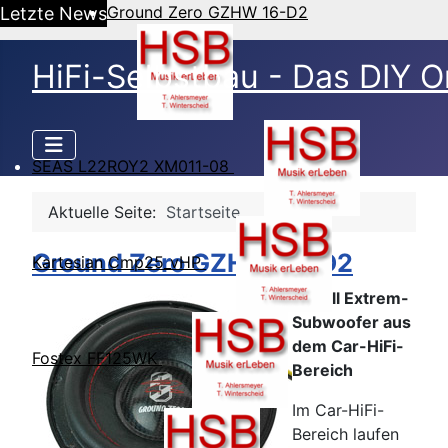
Ground Zero GZHW 16-D2
Letzte News
HiFi-Selbstbau - Das DIY O
SEAS L22ROY2 XM011-08
Aktuelle Seite:
Startseite
Ground Zero GZHW 16-D2
Kartesian Cmp25_vHP
6-Zoll Extrem-
Subwoofer aus
dem Car-HiFi-
Fostex FF125WK
Bereich
Im Car-HiFi-
Bereich laufen