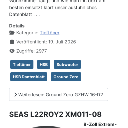
Wohnzimmer taugt und wie man ihn dort am
besten einsetzt klärt unser ausführliches
Datenblatt . . .
Details
Kategorie:
Tieftöner
Veröffentlicht: 19. Juli 2026
Zugriffe: 2977
Tieftöner
HSB
Subwoofer
HSB Dantenblatt
Ground Zero
Weiterlesen: Ground Zero GZHW 16-D2
SEAS L22ROY2 XM011-08
8-Zoll Extrem-