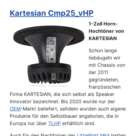
Kartesian Cmp25_vHP
1-Zoll Horn-
Hochtöner von
KARTESIAN
Schon lange
liebäugeln wir
mit Chassis von
der 2011
gegründeten,
französischen
Firma KARTESIAN, die sich selbst als Speaker
Innovator bezeichnet. Bis 2020 wurde nur der
OEM
-Markt beliefert, seitdem wurden auch eigene
Produkte für den Selbstbauer angeboten, die in
Europa nur über
TLHP
erhältlich sind.
Auch für den Nachfolger der
LittleWatt MkII
hatten