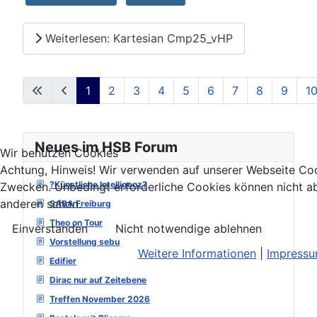
Weiterlesen: Kartesian Cmp25_vHP
1
2
3
4
5
6
7
8
9
1
Seite 1 von 129
Neues im HSB Forum
Wir benutzen Cookies
Achtung, Hinweis! Wir verwenden auf unserer Webseite Coo
?Künstliche Intelligenz?
Zwecken. Unbedingt erforderliche Cookies können nicht ab
anderen schon.
SABA Freiburg
Theo on Tour
Einverstanden
Nicht notwendige ablehnen
Vorstellung sebu
Weitere Informationen
|
Impress
Edifier
Dirac nur auf Zeitebene
Treffen November 2026