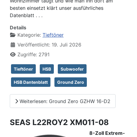
Wohnzimmer taugt und wie man ihn dort am
besten einsetzt klärt unser ausführliches
Datenblatt . . .
Details
Kategorie:
Tieftöner
Veröffentlicht: 19. Juli 2026
Zugriffe: 2791
Tieftöner
HSB
Subwoofer
HSB Dantenblatt
Ground Zero
Weiterlesen: Ground Zero GZHW 16-D2
SEAS L22ROY2 XM011-08
8-Zoll Extrem-