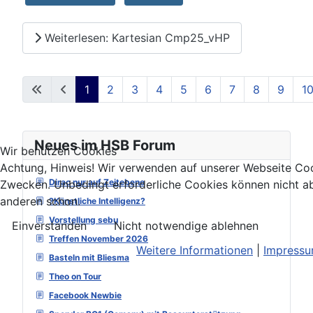
Weiterlesen: Kartesian Cmp25_vHP
1
2
3
4
5
6
7
8
9
1
Seite 1 von 129
Neues im HSB Forum
Wir benutzen Cookies
Achtung, Hinweis! Wir verwenden auf unserer Webseite Coo
Dirac nur auf Zeitebene
Zwecken. Unbedingt erforderliche Cookies können nicht ab
anderen schon.
?Künstliche Intelligenz?
Vorstellung sebu
Einverstanden
Nicht notwendige ablehnen
Treffen November 2026
Weitere Informationen
|
Impress
Basteln mit Bliesma
Theo on Tour
Facebook Newbie