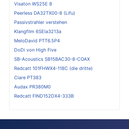
Visaton WS25E 8
Peerless DA32TX00-8 (Lifu)
Passivstrahler verstehen
Klangfilm 6SEla3213a
MeloDavid PTT6.5P4
DoDi von High Five
SB-Acoustics SB15BAC30-8-COAX
Redcatt 101FHWX4-118C (die dritte)
Ciare PT383
Audax PR380M0
Redcatt FIND152DX4-333B