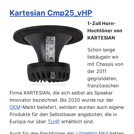
Kartesian Cmp25_vHP
1-Zoll Horn-
Hochtöner von
KARTESIAN
Schon lange
liebäugeln wir
mit Chassis von
der 2011
gegründeten,
französischen
Firma KARTESIAN, die sich selbst als Speaker
Innovator bezeichnet. Bis 2020 wurde nur der
OEM
-Markt beliefert, seitdem wurden auch eigene
Produkte für den Selbstbauer angeboten, die in
Europa nur über
TLHP
erhältlich sind.
Auch für den Nachfolger der
LittleWatt MkII
hatten