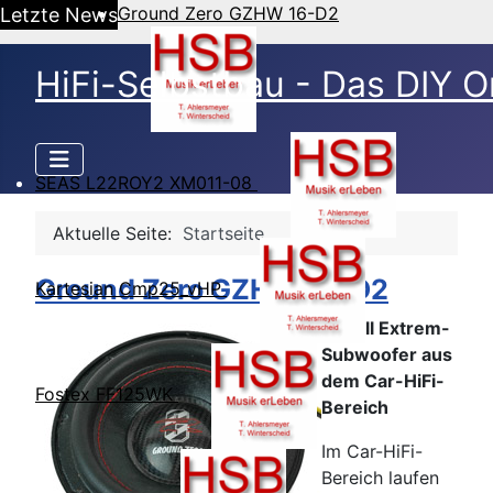
Ground Zero GZHW 16-D2
Letzte News
HiFi-Selbstbau - Das DIY O
SEAS L22ROY2 XM011-08
Aktuelle Seite:
Startseite
Ground Zero GZHW 16-D2
Kartesian Cmp25_vHP
6-Zoll Extrem-
Subwoofer aus
dem Car-HiFi-
Fostex FF125WK
Bereich
Im Car-HiFi-
Bereich laufen