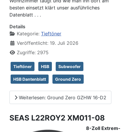
Wohnzimmer taugt und wie man ihn dort am
besten einsetzt klärt unser ausführliches
Datenblatt . . .
Details
Kategorie:
Tieftöner
Veröffentlicht: 19. Juli 2026
Zugriffe: 2975
Tieftöner
HSB
Subwoofer
HSB Dantenblatt
Ground Zero
Weiterlesen: Ground Zero GZHW 16-D2
SEAS L22ROY2 XM011-08
8-Zoll Extrem-