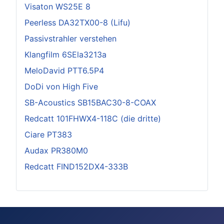
Visaton WS25E 8
Peerless DA32TX00-8 (Lifu)
Passivstrahler verstehen
Klangfilm 6SEla3213a
MeloDavid PTT6.5P4
DoDi von High Five
SB-Acoustics SB15BAC30-8-COAX
Redcatt 101FHWX4-118C (die dritte)
Ciare PT383
Audax PR380M0
Redcatt FIND152DX4-333B