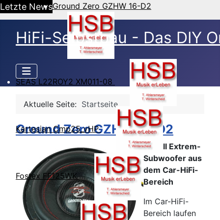
Ground Zero GZHW 16-D2
Letzte News
HiFi-Selbstbau - Das DIY O
SEAS L22ROY2 XM011-08
Aktuelle Seite:
Startseite
Ground Zero GZHW 16-D2
Kartesian Cmp25_vHP
6-Zoll Extrem-
Subwoofer aus
dem Car-HiFi-
Fostex FF125WK
Bereich
Im Car-HiFi-
Bereich laufen