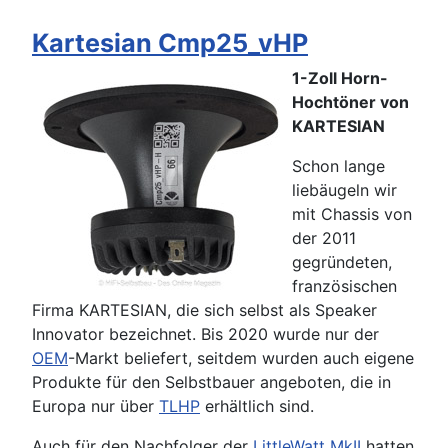
Kartesian Cmp25_vHP
1-Zoll Horn-
Hochtöner von
KARTESIAN
Schon lange
liebäugeln wir
mit Chassis von
der 2011
gegründeten,
französischen
Firma KARTESIAN, die sich selbst als Speaker
Innovator bezeichnet. Bis 2020 wurde nur der
OEM
-Markt beliefert, seitdem wurden auch eigene
Produkte für den Selbstbauer angeboten, die in
Europa nur über
TLHP
erhältlich sind.
Auch für den Nachfolger der
LittleWatt MkII
hatten