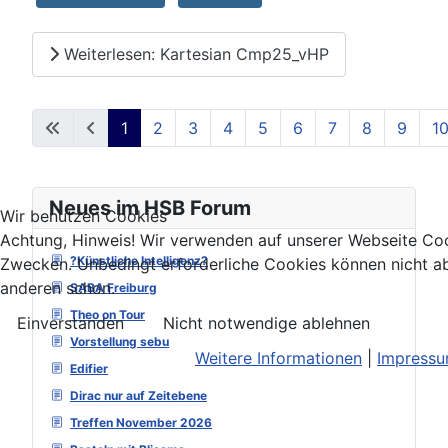
Weiterlesen: Kartesian Cmp25_vHP
1
2
3
4
5
6
7
8
9
1
Seite 1 von 129
Neues im HSB Forum
Wir benutzen Cookies
Achtung, Hinweis! Wir verwenden auf unserer Webseite Coo
?Künstliche Intelligenz?
Zwecken. Unbedingt erforderliche Cookies können nicht ab
anderen schon.
SABA Freiburg
Theo on Tour
Einverstanden
Nicht notwendige ablehnen
Vorstellung sebu
Weitere Informationen
|
Impress
Edifier
Dirac nur auf Zeitebene
Treffen November 2026