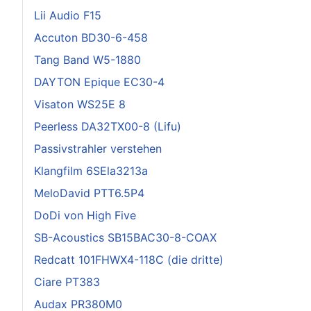
Lii Audio F15
Accuton BD30-6-458
Tang Band W5-1880
DAYTON Epique EC30-4
Visaton WS25E 8
Peerless DA32TX00-8 (Lifu)
Passivstrahler verstehen
Klangfilm 6SEla3213a
MeloDavid PTT6.5P4
DoDi von High Five
SB-Acoustics SB15BAC30-8-COAX
Redcatt 101FHWX4-118C (die dritte)
Ciare PT383
Audax PR380M0