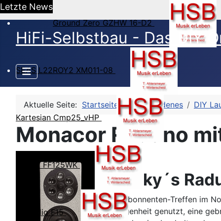
Letzte News
Ground Zero GZHW 16-D2
HiFi-Selbstbau - Das DIY O
SEAS L22ROY2 XM011-08
Aktuelle Seite:
Startseite
Verschiedenes
DIY La
Kartesian Cmp25_vHP
Monacor Raduno mi
Fostex FF125WK
Franky´s Radu
Am Abonnenten-Treffen im No
Gelegenheit genutzt, eine ge
Lii Audio F15