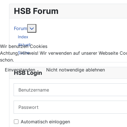
HSB Forum
Weitere Informationen: Forum
Forum
Index
Aktuell
Wir benutzen Cookies
Suche
Achtung, Hinweis! Wir verwenden auf unserer Webseite Coo
schon.
Einverstanden
Nicht notwendige ablehnen
HSB Login
Benutzername
Passwort
Automatisch einloggen