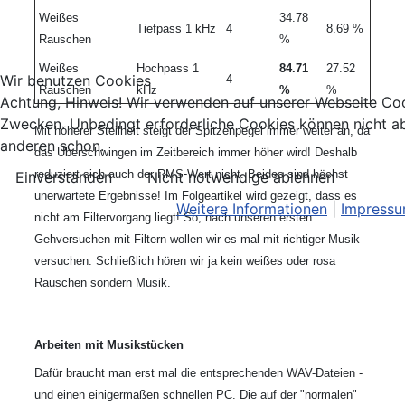
Weißes
34.78
Tiefpass 1 kHz
4
8.69 %
Rauschen
%
Weißes
Hochpass 1
84.71
27.52
Wir benutzen Cookies
4
Rauschen
kHz
%
%
Achtung, Hinweis! Wir verwenden auf unserer Webseite Coo
Zwecken. Unbedingt erforderliche Cookies können nicht ab
Mit höherer Steilheit steigt der Spitzenpegel immer weiter an, da
anderen schon.
das Überschwingen im Zeitbereich immer höher wird! Deshalb
reduziert sich auch der RMS-Wert nicht. Beides sind höchst
Einverstanden
Nicht notwendige ablehnen
unerwartete Ergebnisse! Im Folgeartikel wird gezeigt, dass es
Weitere Informationen
|
Impress
nicht am Filtervorgang liegt! So, nach unseren ersten
Gehversuchen mit Filtern wollen wir es mal mit richtiger Musik
versuchen. Schließlich hören wir ja kein weißes oder rosa
Rauschen sondern Musik.
Arbeiten mit Musikstücken
Dafür braucht man erst mal die entsprechenden WAV-Dateien -
und einen einigermaßen schnellen PC. Die auf der "normalen"