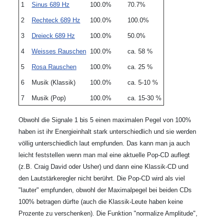
1
Sinus 689 Hz
100.0%
70.7%
2
Rechteck 689 Hz
100.0%
100.0%
3
Dreieck 689 Hz
100.0%
50.0%
4
Weisses Rauschen
100.0%
ca. 58 %
5
Rosa Rauschen
100.0%
ca. 25 %
6
Musik (Klassik)
100.0%
ca. 5-10 %
7
Musik (Pop)
100.0%
ca. 15-30 %
Obwohl die Signale 1 bis 5 einen maximalen Pegel von 100%
haben ist ihr Energieinhalt stark unterschiedlich und sie werden
völlig unterschiedlich laut empfunden. Das kann man ja auch
leicht feststellen wenn man mal eine aktuelle Pop-CD auflegt
(z.B. Craig David oder Usher) und dann eine Klassik-CD und
den Lautstärkeregler nicht berührt. Die Pop-CD wird als viel
"lauter" empfunden, obwohl der Maximalpegel bei beiden CDs
100% betragen dürfte (auch die Klassik-Leute haben keine
Prozente zu verschenken). Die Funktion "normalize Amplitude",