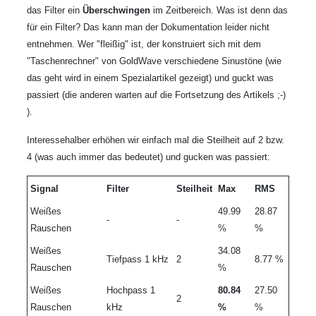
das Filter ein
Überschwingen
im Zeitbereich. Was ist denn das
für ein Filter? Das kann man der Dokumentation leider nicht
entnehmen. Wer "fleißig" ist, der konstruiert sich mit dem
"Taschenrechner" von GoldWave verschiedene Sinustöne (wie
das geht wird in einem Spezialartikel gezeigt) und guckt was
passiert (die anderen warten auf die Fortsetzung des Artikels ;-)
).
Interessehalber erhöhen wir einfach mal die Steilheit auf 2 bzw.
4 (was auch immer das bedeutet) und gucken was passiert:
Signal
Filter
Steilheit
Max
RMS
Weißes
49.99
28.87
-
-
Rauschen
%
%
Weißes
34.08
Tiefpass 1 kHz
2
8.77 %
Rauschen
%
Weißes
Hochpass 1
80.84
27.50
2
Rauschen
kHz
%
%