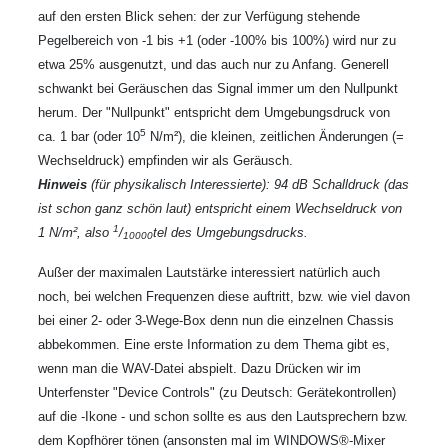
auf den ersten Blick sehen: der zur Verfügung stehende
Pegelbereich von -1 bis +1 (oder -100% bis 100%) wird nur zu
etwa 25% ausgenutzt, und das auch nur zu Anfang. Generell
schwankt bei Geräuschen das Signal immer um den Nullpunkt
herum. Der "Nullpunkt" entspricht dem Umgebungsdruck von
5
ca. 1 bar (oder 10
N/m²), die kleinen, zeitlichen Änderungen (=
Wechseldruck) empfinden wir als Geräusch.
Hinweis
(für physikalisch Interessierte): 94 dB Schalldruck (das
ist schon ganz schön laut) entspricht einem Wechseldruck von
1
1 N/m², also
/
tel des Umgebungsdrucks.
10000
Außer der maximalen Lautstärke interessiert natürlich auch
noch, bei welchen Frequenzen diese auftritt, bzw. wie viel davon
bei einer 2- oder 3-Wege-Box denn nun die einzelnen Chassis
abbekommen. Eine erste Information zu dem Thema gibt es,
wenn man die WAV-Datei abspielt. Dazu Drücken wir im
Unterfenster "Device Controls" (zu Deutsch: Gerätekontrollen)
auf die
-Ikone - und schon sollte es aus den Lautsprechern bzw.
dem Kopfhörer tönen (ansonsten mal im WINDOWS®-Mixer