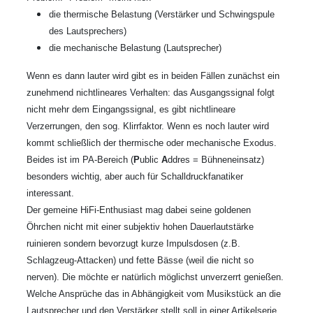
die thermische Belastung (Verstärker und Schwingspule
des Lautsprechers)
die mechanische Belastung (Lautsprecher)
Wenn es dann lauter wird gibt es in beiden Fällen zunächst ein
zunehmend nichtlineares Verhalten: das Ausgangssignal folgt
nicht mehr dem Eingangssignal, es gibt nichtlineare
Verzerrungen, den sog. Klirrfaktor. Wenn es noch lauter wird
kommt schließlich der thermische oder mechanische Exodus.
Beides ist im PA-Bereich (
P
ublic
A
ddres = Bühneneinsatz)
besonders wichtig, aber auch für Schalldruckfanatiker
interessant.
Der gemeine HiFi-Enthusiast mag dabei seine goldenen
Öhrchen nicht mit einer subjektiv hohen Dauerlautstärke
ruinieren sondern bevorzugt kurze Impulsdosen (z.B.
Schlagzeug-Attacken) und fette Bässe (weil die nicht so
nerven). Die möchte er natürlich möglichst unverzerrt genießen.
Welche Ansprüche das in Abhängigkeit vom Musikstück an die
Lautsprecher und den Verstärker stellt soll in einer Artikelserie