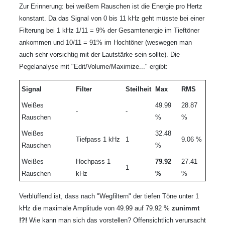
Zur Erinnerung: bei weißem Rauschen ist die Energie pro Hertz
konstant. Da das Signal von 0 bis 11 kHz geht müsste bei einer
Filterung bei 1 kHz 1/11 = 9% der Gesamtenergie im Tieftöner
ankommen und 10/11 = 91% im Hochtöner (weswegen man
auch sehr vorsichtig mit der Lautstärke sein sollte). Die
Pegelanalyse mit "Edit/Volume/Maximize..." ergibt:
Signal
Filter
Steilheit
Max
RMS
Weißes
49.99
28.87
-
-
Rauschen
%
%
Weißes
32.48
Tiefpass 1 kHz
1
9.06 %
Rauschen
%
Weißes
Hochpass 1
79.92
27.41
1
Rauschen
kHz
%
%
Verblüffend ist, dass nach "Wegfiltern" der tiefen Töne unter 1
kHz die maximale Amplitude von 49.99 auf 79.92 %
zunimmt
!?!
Wie kann man sich das vorstellen? Offensichtlich verursacht