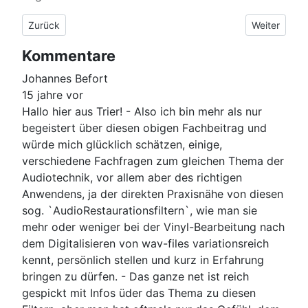
Vorheriger Beitrag: ARTA und seine Spießgesellen STEPS und 
Nächster Be
Zurück
Weiter
Kommentare
Johannes Befort
15 jahre vor
Hallo hier aus Trier! - Also ich bin mehr als nur
begeistert über diesen obigen Fachbeitrag und
würde mich glücklich schätzen, einige,
verschiedene Fachfragen zum gleichen Thema der
Audiotechnik, vor allem aber des richtigen
Anwendens, ja der direkten Praxisnähe von diesen
sog. `AudioRestaurationsfiltern`, wie man sie
mehr oder weniger bei der Vinyl-Bearbeitung nach
dem Digitalisieren von wav-files variationsreich
kennt, persönlich stellen und kurz in Erfahrung
bringen zu dürfen. - Das ganze net ist reich
gespickt mit Infos üder das Thema zu diesen