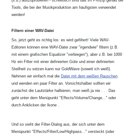
(s.u.) auszuprobieren - schließlich sind das im Prinzip genau die
Tools, die bei der Musikproduktion am häufigsten verwendet
werden!
Filtern einer WAV-Datei
So, jetzt geht es richtig los: es wird gefiltert! Viele WAV-
Editoren können eine WAV-Datei zwar "irgendwie" filtern (z.B.
mit einem grafischen Equalizer "verbiegen"), aber z.B. bei 1000
Hz ein Filter mit einer definierten Güte und einer definierten
Steilheit zu setzen kann nur GoldWave (soweit ich weiß).
Nehmen wir einfach mal die
Datei mit dem weißen Rauschen
und wenden ein paar Filter an. Vorsichtshalber sollten wir
zunächst die Lautstärke halbieren, man weiß ja nie . . . Das
geht unter dem Menüpunkt "Effects/Volume/Change..." oder
durch Anklicken der Ikone
.
Und so sieht der Filter-Dialog aus, der sich unter dem
Menüpunkt "Effects/Filter/Low/Highpass..." versteckt (oder