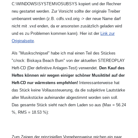
C:\WINDOWS\SYSTEM\IOSUBSYS kopiert und der Rechner
neu gestartet werden. Zur Vorsicht sollte der originale Treiber
umbenannt werden (z.B. cdfs.vxd.orig -> der neue Name darf
nicht mit .vxd enden, da er ansonsten zusätzlich geladen wird
und es zu Problemen kommen kann). Hier ist der
Link zur
Originalseite
.
Als "Musikschnipsel" habe ich mal einen Teil des Stückes
"c/rock: Biskaya Beach Bum" von der aktuellen STEREOPLAY
Heft-CD (Der definitive Anlagen-Test) verwendet.
Den Kauf des
Heftes können wir wegen einiger schöner Musiktitel auf der
Heft-CD nur wärmstens empfehlen!
Interessanterweise hat
das Stück keine Vollaussteuerung, da die subjektive Lautstärke
aller Musikstücke aufeinander abgestimmt worden sein soll.
Das gesamte Stück sieht nach dem Laden so aus (Max = 56.24
%, RMS = 18.53 %):
Zum Zeigen der prinzipiellen Vorgehensweise reichen ein paar