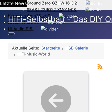
Ground Zero GZHW 16-D2
Letzte News
SEAS L22ROY2 XM011-08
Kartesian Cmp25_vHP
HiFi-Selbstbau - Das DIY O
Fostex FF125WK
Lii Audio F15
Aktuelle Seite:
Startseite
HSB Galerie
HiFi-Music-World