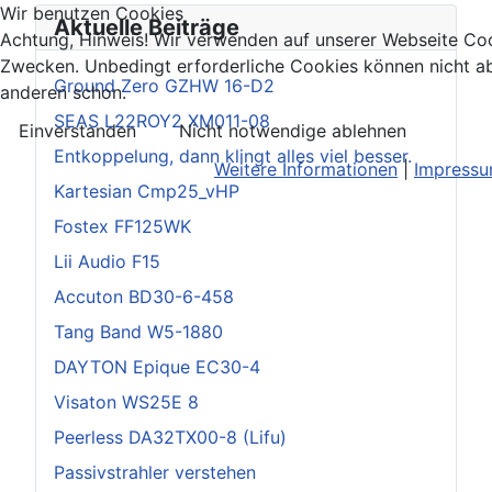
Wir benutzen Cookies
Aktuelle Beiträge
Achtung, Hinweis! Wir verwenden auf unserer Webseite Coo
Zwecken. Unbedingt erforderliche Cookies können nicht ab
Ground Zero GZHW 16-D2
anderen schon.
SEAS L22ROY2 XM011-08
Einverstanden
Nicht notwendige ablehnen
Entkoppelung, dann klingt alles viel besser.
Weitere Informationen
|
Impress
Kartesian Cmp25_vHP
Fostex FF125WK
Lii Audio F15
Accuton BD30-6-458
Tang Band W5-1880
DAYTON Epique EC30-4
Visaton WS25E 8
Peerless DA32TX00-8 (Lifu)
Passivstrahler verstehen