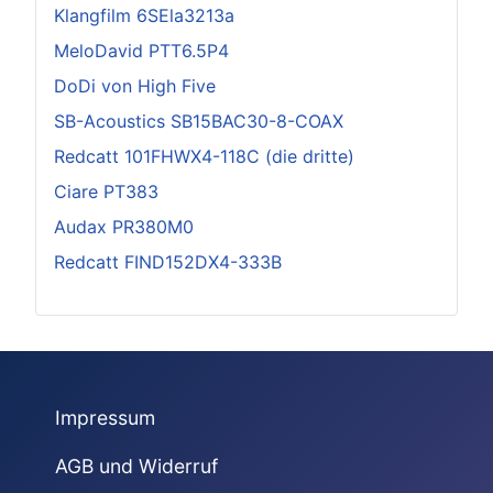
Klangfilm 6SEla3213a
MeloDavid PTT6.5P4
DoDi von High Five
SB-Acoustics SB15BAC30-8-COAX
Redcatt 101FHWX4-118C (die dritte)
Ciare PT383
Audax PR380M0
Redcatt FIND152DX4-333B
Impressum
AGB und Widerruf