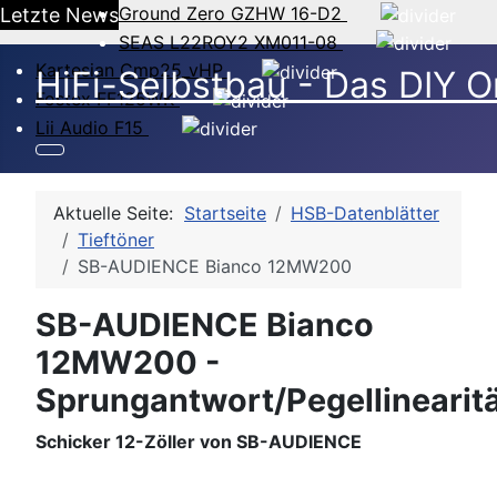
Ground Zero GZHW 16-D2
Letzte News
SEAS L22ROY2 XM011-08
Kartesian Cmp25_vHP
HiFi-Selbstbau - Das DIY O
Fostex FF125WK
Lii Audio F15
Aktuelle Seite:
Startseite
HSB-Datenblätter
Tieftöner
SB-AUDIENCE Bianco 12MW200
SB-AUDIENCE Bianco
12MW200 -
Sprungantwort/Pegellinearit
Schicker 12-Zöller von SB-AUDIENCE