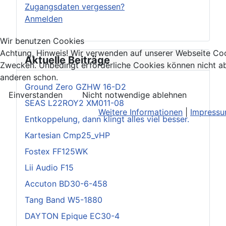
Zugangsdaten vergessen?
Anmelden
Wir benutzen Cookies
Achtung, Hinweis! Wir verwenden auf unserer Webseite Coo
Aktuelle Beiträge
Zwecken. Unbedingt erforderliche Cookies können nicht ab
anderen schon.
Ground Zero GZHW 16-D2
Einverstanden
Nicht notwendige ablehnen
SEAS L22ROY2 XM011-08
Weitere Informationen
|
Impress
Entkoppelung, dann klingt alles viel besser.
Kartesian Cmp25_vHP
Fostex FF125WK
Lii Audio F15
Accuton BD30-6-458
Tang Band W5-1880
DAYTON Epique EC30-4