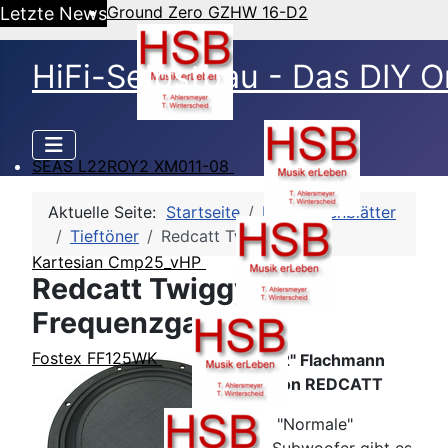
Ground Zero GZHW 16-D2
Letzte News
HiFi-Selbstbau - Das DIY O
SEAS L22ROY2 XM011-08
Aktuelle Seite:
Startseite
HSB-Datenblätter
Tieftöner
Redcatt Twiggy 12
Kartesian Cmp25_vHP
Redcatt Twiggy 12 -
Frequenzgang
Fostex FF125WK
12" Flachmann
von REDCATT
"Normale"