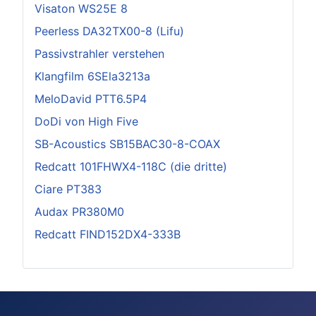
Visaton WS25E 8
Peerless DA32TX00-8 (Lifu)
Passivstrahler verstehen
Klangfilm 6SEla3213a
MeloDavid PTT6.5P4
DoDi von High Five
SB-Acoustics SB15BAC30-8-COAX
Redcatt 101FHWX4-118C (die dritte)
Ciare PT383
Audax PR380M0
Redcatt FIND152DX4-333B