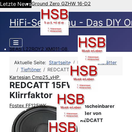
Ground Zero GZHW 16-D2
Letzte News
HiFi-Selbstbau - Das DIY O
SEAS L22ROY2 XM011-08
Aktuelle Seite:
Startseite
HSB-Datenblätter
Tieftöner
REDCATT 15FWH
Kartesian Cmp25_vHP
REDCATT 15FWH -
Klirrfaktor
Fostex FF125WK
Unscheinbarer
38er von
REDCATT