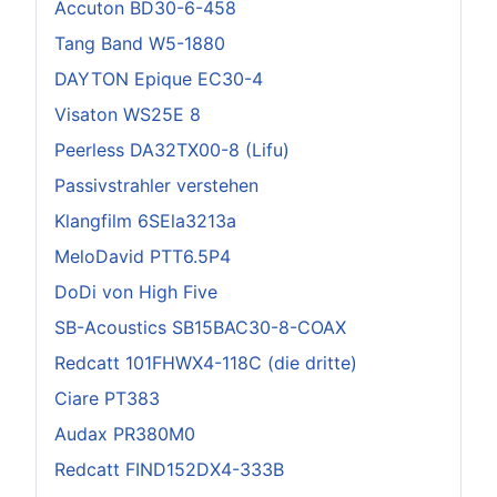
Accuton BD30-6-458
Tang Band W5-1880
DAYTON Epique EC30-4
Visaton WS25E 8
Peerless DA32TX00-8 (Lifu)
Passivstrahler verstehen
Klangfilm 6SEla3213a
MeloDavid PTT6.5P4
DoDi von High Five
SB-Acoustics SB15BAC30-8-COAX
Redcatt 101FHWX4-118C (die dritte)
Ciare PT383
Audax PR380M0
Redcatt FIND152DX4-333B