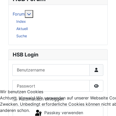
Weitere Informationen: Forum
Forum
Index
Aktuell
Suche
HSB Login
Benutzername
Passwort
Wir benutzen Cookies
Passwort 
Achtung, Hinweis! Wir verwenden auf unserer Webseite Coo
Automatisch einloggen
Zwecken. Unbedingt erforderliche Cookies können nicht ab
anderen schon.
Passkey verwenden