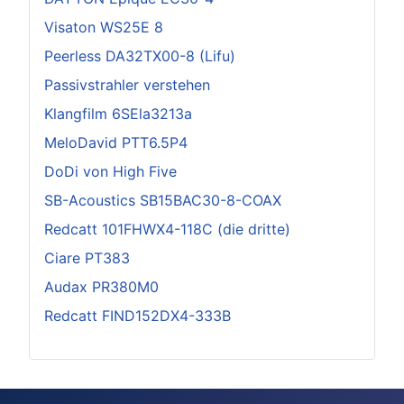
Visaton WS25E 8
Peerless DA32TX00-8 (Lifu)
Passivstrahler verstehen
Klangfilm 6SEla3213a
MeloDavid PTT6.5P4
DoDi von High Five
SB-Acoustics SB15BAC30-8-COAX
Redcatt 101FHWX4-118C (die dritte)
Ciare PT383
Audax PR380M0
Redcatt FIND152DX4-333B