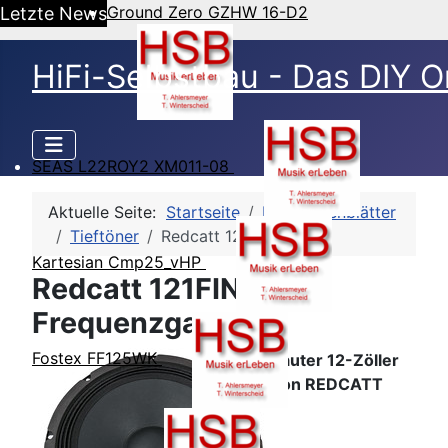
Ground Zero GZHW 16-D2
Letzte News
HiFi-Selbstbau - Das DIY O
SEAS L22ROY2 XM011-08
Aktuelle Seite:
Startseite
HSB-Datenblätter
Tieftöner
Redcatt 121FINDX4
Kartesian Cmp25_vHP
Redcatt 121FINDX4 -
Frequenzgang
Fostex FF125WK
Lauter 12-Zöller
von REDCATT