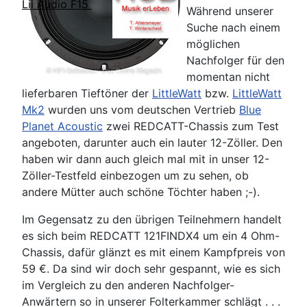
Lii Audio F15
Während unserer
Suche nach einem
möglichen
Nachfolger für den
momentan nicht
lieferbaren Tieftöner der
LittleWatt
bzw.
LittleWatt
Mk2
wurden uns vom deutschen Vertrieb
Blue
Planet Acoustic
zwei REDCATT-Chassis zum Test
angeboten, darunter auch ein lauter 12-Zöller. Den
haben wir dann auch gleich mal mit in unser 12-
Zöller-Testfeld einbezogen um zu sehen, ob
andere Mütter auch schöne Töchter haben ;-).
Im Gegensatz zu den übrigen Teilnehmern handelt
es sich beim REDCATT 121FINDX4 um ein 4 Ohm-
Chassis, dafür glänzt es mit einem Kampfpreis von
59 €. Da sind wir doch sehr gespannt, wie es sich
im Vergleich zu den anderen Nachfolger-
Anwärtern so in unserer Folterkammer schlägt . . .