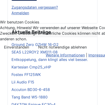
Zugangsdaten vergessen?
Anmelden
Wir benutzen Cookies
Achtung, Hinweis! Wir verwenden auf unserer Webseite Coo
Aktuelle Beiträge
Zwecken. Unbedingt erforderliche Cookies können nicht ab
anderen schon.
Ground Zero GZHW 16-D2
Einverstanden
Nicht notwendige ablehnen
SEAS L22ROY2 XM011-08
Weitere Informationen
|
Impress
Entkoppelung, dann klingt alles viel besser.
Kartesian Cmp25_vHP
Fostex FF125WK
Lii Audio F15
Accuton BD30-6-458
Tang Band W5-1880
DAYTON Epique EC30-4