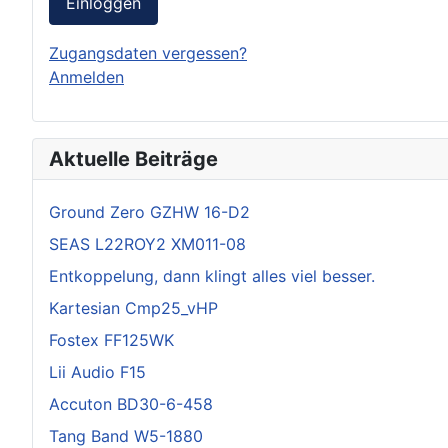
Einloggen
Zugangsdaten vergessen?
Anmelden
Aktuelle Beiträge
Ground Zero GZHW 16-D2
SEAS L22ROY2 XM011-08
Entkoppelung, dann klingt alles viel besser.
Kartesian Cmp25_vHP
Fostex FF125WK
Lii Audio F15
Accuton BD30-6-458
Tang Band W5-1880