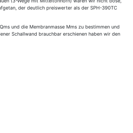
uen (3-Wege mit Mitteltonhorn) waren wir nicht böse,
 aufgetan, der deutlich preiswerter als der SPH-390TC
üte Qms und die Membranmasse Mms zu bestimmen und
ffener Schallwand brauchbar erschienen haben wir den