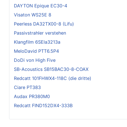
DAYTON Epique EC30-4
Visaton WS25E 8
Peerless DA32TX00-8 (Lifu)
Passivstrahler verstehen
Klangfilm 6SEla3213a
MeloDavid PTT6.5P4
DoDi von High Five
SB-Acoustics SB15BAC30-8-COAX
Redcatt 101FHWX4-118C (die dritte)
Ciare PT383
Audax PR380M0
Redcatt FIND152DX4-333B