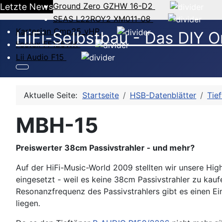
Ground Zero GZHW 16-D2
Letzte News
SEAS L22ROY2 XM011-08
Kartesian Cmp25_vHP
HiFi-Selbstbau - Das DIY O
Fostex FF125WK
Lii Audio F15
Aktuelle Seite:
Startseite
HSB-Datenblätter
Tie
MBH-15
Preiswerter 38cm Passivstrahler - und mehr?
Auf der HiFi-Music-World 2009 stellten wir unsere Hig
eingesetzt - weil es keine 38cm Passivstrahler zu kau
Resonanzfrequenz des Passivstrahlers gibt es einen E
liegen.