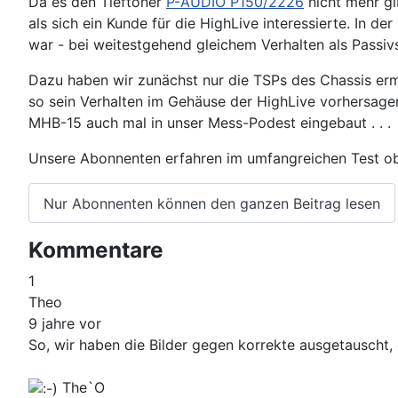
Da es den Tieftöner
P-AUDIO P150/2226
nicht mehr gi
als sich ein Kunde für die HighLive interessierte. In d
war - bei weitestgehend gleichem Verhalten als Passiv
Dazu haben wir zunächst nur die TSPs des Chassis e
so sein Verhalten im Gehäuse der HighLive vorhersage
MHB-15 auch mal in unser Mess-Podest eingebaut . . .
Unsere Abonnenten erfahren im umfangreichen Test ob de
Nur Abonnenten können den ganzen Beitrag lesen
Kommentare
1
Theo
9 jahre vor
So, wir haben die Bilder gegen korrekte ausgetauscht, 
The`O