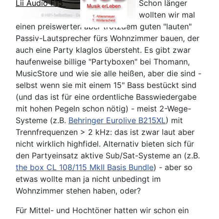
Schon länger
Lii Audio F15
wollten wir mal
einen preiswerten aber trotzdem guten "lauten"
Passiv-Lautsprecher fürs Wohnzimmer bauen, der
auch eine Party klaglos übersteht. Es gibt zwar
haufenweise billige "Partyboxen" bei Thomann,
MusicStore und wie sie alle heißen, aber die sind -
selbst wenn sie mit einem 15" Bass bestückt sind
(und das ist für eine ordentliche Basswiedergabe
mit hohen Pegeln schon nötig) - meist 2-Wege-
Systeme (z.B.
Behringer Eurolive B215XL
) mit
Trennfrequenzen > 2 kHz: das ist zwar laut aber
nicht wirklich highfidel. Alternativ bieten sich für
den Partyeinsatz aktive Sub/Sat-Systeme an (z.B.
the box CL 108/115 MkII Basis Bundle
) - aber so
etwas wollte man ja nicht unbedingt im
Wohnzimmer stehen haben, oder?
Für Mittel- und Hochtöner hatten wir schon ein