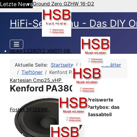
Ground Zero GZHW 16-D2
Letzte News
HiFi-Selbstbau - Das DIY O
SEAS L22ROY2 XM011-08
Aktuelle Seite:
Startseite
HSB-Datenblätter
Tieftöner
Kenford PA380
Kartesian Cmp25_vHP
Kenford PA380 - TSP
Preiswerte
Partybox: das
Fostex FF125WK
Bassabteil