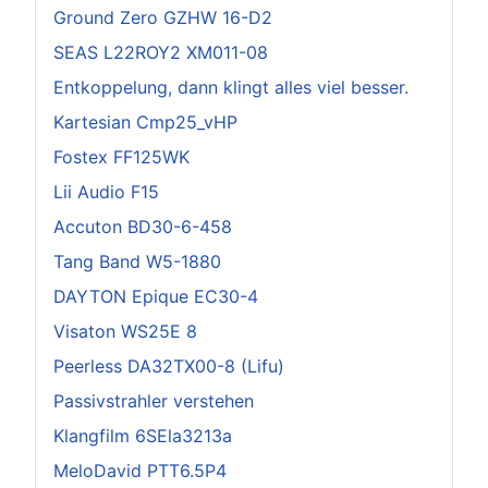
Ground Zero GZHW 16-D2
SEAS L22ROY2 XM011-08
Entkoppelung, dann klingt alles viel besser.
Kartesian Cmp25_vHP
Fostex FF125WK
Lii Audio F15
Accuton BD30-6-458
Tang Band W5-1880
DAYTON Epique EC30-4
Visaton WS25E 8
Peerless DA32TX00-8 (Lifu)
Passivstrahler verstehen
Klangfilm 6SEla3213a
MeloDavid PTT6.5P4