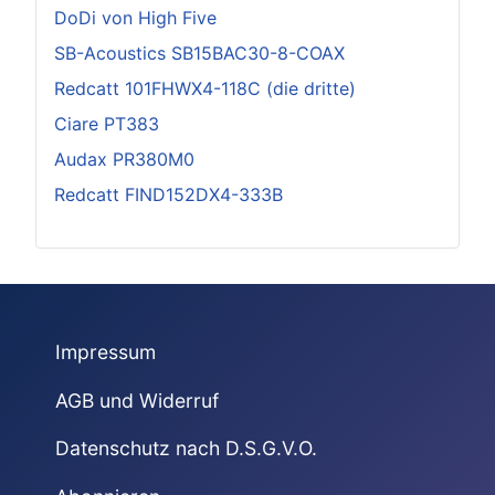
DoDi von High Five
SB-Acoustics SB15BAC30-8-COAX
Redcatt 101FHWX4-118C (die dritte)
Ciare PT383
Audax PR380M0
Redcatt FIND152DX4-333B
Impressum
AGB und Widerruf
Datenschutz nach D.S.G.V.O.