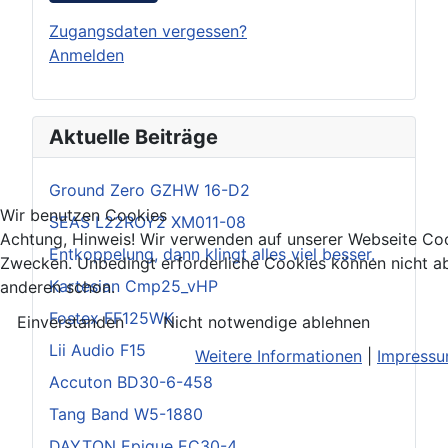
Zugangsdaten vergessen?
Anmelden
Aktuelle Beiträge
Ground Zero GZHW 16-D2
Wir benutzen Cookies
SEAS L22ROY2 XM011-08
Achtung, Hinweis! Wir verwenden auf unserer Webseite Coo
Entkoppelung, dann klingt alles viel besser.
Zwecken. Unbedingt erforderliche Cookies können nicht ab
Kartesian Cmp25_vHP
anderen schon.
Fostex FF125WK
Einverstanden
Nicht notwendige ablehnen
Lii Audio F15
Weitere Informationen
|
Impress
Accuton BD30-6-458
Tang Band W5-1880
DAYTON Epique EC30-4