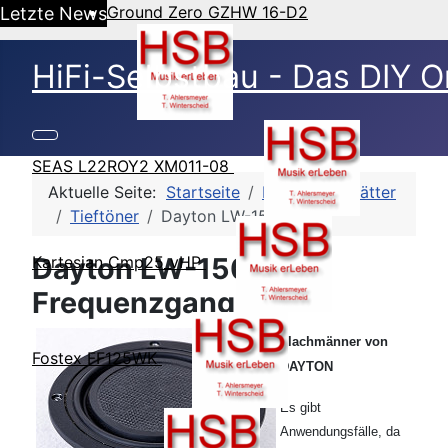
Ground Zero GZHW 16-D2
Letzte News
HiFi-Selbstbau - Das DIY O
SEAS L22ROY2 XM011-08
Aktuelle Seite:
Startseite
HSB-Datenblätter
Tieftöner
Dayton LW-150/4
Dayton LW-150/4 -
Kartesian Cmp25_vHP
Frequenzgang
Flachmänner von
Fostex FF125WK
DAYTON
Es gibt
Anwendungsfälle, da