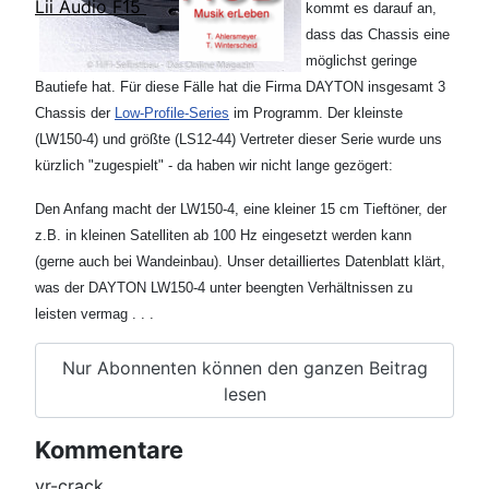
Lii Audio F15
kommt es darauf an,
dass das Chassis eine
möglichst geringe
Bautiefe hat. Für diese Fälle hat die Firma DAYTON insgesamt 3
Chassis der
Low-Profile-Series
im Programm. Der kleinste
(LW150-4) und größte (LS12-44) Vertreter dieser Serie wurde uns
kürzlich "zugespielt" - da haben wir nicht lange gezögert:
Den Anfang macht der LW150-4, eine kleiner 15 cm Tieftöner, der
z.B. in kleinen Satelliten ab 100 Hz eingesetzt werden kann
(gerne auch bei Wandeinbau). Unser detailliertes Datenblatt klärt,
was der DAYTON LW150-4 unter beengten Verhältnissen zu
leisten vermag . . .
Nur Abonnenten können den ganzen Beitrag
lesen
Kommentare
vr-crack