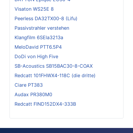
Visaton WS25E 8
Peerless DA32TX00-8 (Lifu)
Passivstrahler verstehen
Klangfilm 6SEla3213a
MeloDavid PTT6.5P4
DoDi von High Five
SB-Acoustics SB15BAC30-8-COAX
Redcatt 101FHWX4-118C (die dritte)
Ciare PT383
Audax PR380M0
Redcatt FIND152DX4-333B