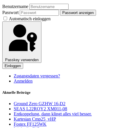
Benutzername
Passwort
Passwort anzeigen
Automatisch einloggen
Passkey verwenden
Einloggen
Zugangsdaten vergessen?
Anmelden
Aktuelle Beiträge
Ground Zero GZHW 16-D2
SEAS L22ROY2 XM011-08
Entkoppelung, dann klingt alles viel besser.
Kartesian Cmp25_vHP
Fostex FF125WK