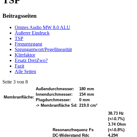
TSP
Beitragsseiten
Omnes Audio MW 8.0 ALU
Äußerer Eindruck
TSP
Frequenzgang
Sprungantwort/Pegellinearität
Klirrfaktor
Ersatz DreiZwo?
Fazit
Alle Seiten
Seite 3 von 8
Außendurchmesser:
180 mm
Innendurchmesser:
154 mm
Membranfläche:
Plugdurchmesser:
0 mm
-> Membranfläche Sd:
219.0 cm²
38.73 Hz
(+/-0.7%)
3.74 Ohm
Resonanzfrequenz Fs
(+/-0.8%)
DC-Widerstand Rdc
4.294