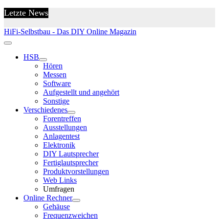
Letzte News
HiFi-Selbstbau - Das DIY Online Magazin
HSB
Hören
Messen
Software
Aufgestellt und angehört
Sonstige
Verschiedenes
Forentreffen
Ausstellungen
Anlagentest
Elektronik
DIY Lautsprecher
Fertiglautsprecher
Produktvorstellungen
Web Links
Umfragen
Online Rechner
Gehäuse
Frequenzweichen