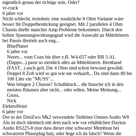
eigentlich genau der richtige sein. Oder?
vr-crack
6 jahre vor
Nicht schlecht, trotzdem: eine zusätzliche 8 Ohm Variante wäre
besser für Doppelbestückung geeignet. Mit 2 parallelen 4 Ohm
Chassis dürfte mancher Amp Probleme bekommen. Durch den
hohen Spannungswirkungsgrad wird die Auswahl an Mitteltönern
bei Passiv-Betrieb auch eng...
BluePlanet
6 jahre vor
Neeee... vom Coax bis über z.B. W4-657 oder BB 3.AL
(Dappo...) passt so ziemlich alles an Mitteltönern. Breitband
(FAST...) auch geil. Die 4 Ohm sind schon bewusst gewählt.
Doppel 8 Zoll wird so gut wie nie verkauft... Da sind dann 80 bis
100 Liter ein "MUSS"...
Was bringen 2 Chassis? Schalldruck... die brauche ich in den
meisten Räumen aber nicht... oder selten. Meine Meinung...
Gruss,
Nick
ElektroHeini
6 jahre vor
Der in der DreiZwo Mk2 verwendete Tieftöner Omnes Audio W8
Alu ist doch identisch mit dem nach wie vor erhältlichen Dayton
Audio RS225-8 (nur dass dieser eine schwarze Membran bei
schwarzem Phaseplug hat), oder liege ich da falsch? Wenn die