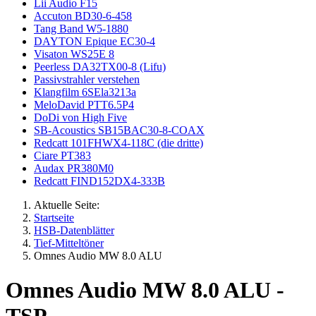
Lii Audio F15
Accuton BD30-6-458
Tang Band W5-1880
DAYTON Epique EC30-4
Visaton WS25E 8
Peerless DA32TX00-8 (Lifu)
Passivstrahler verstehen
Klangfilm 6SEla3213a
MeloDavid PTT6.5P4
DoDi von High Five
SB-Acoustics SB15BAC30-8-COAX
Redcatt 101FHWX4-118C (die dritte)
Ciare PT383
Audax PR380M0
Redcatt FIND152DX4-333B
Aktuelle Seite:
Startseite
HSB-Datenblätter
Tief-Mitteltöner
Omnes Audio MW 8.0 ALU
Omnes Audio MW 8.0 ALU -