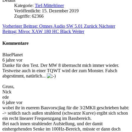
Details
Kategorie:
Tief-Mitteltöner
Veröffentlicht: 15. Dezember 2019
Zugriffe: 62366
Vorheriger Beitrag: Omnes Audio SW 5.01
Zurück
Nächster
Beitrag: Mivoc XAW 180 HC Black
Weiter
Kommentare
BluePlanet
6 jahre vor
Danke für den Test. Der MW 8 überrascht mich immer wieder.
Testweise auch in einer TQWT wird der zum Monster. Falsch
abgestimmt, natürlich...
Gruss,
Nick
ede
6 jahre vor
wobei ihr in euerem Bauvorscjlag für die 3/2MKll geschrieben habt:
-> seitlich nach außen strahlend (schwarze Kurve) ergibt sich schon
ein recht linearer Frequenzgang im Bassbereich.
Bei nach innen strahlender Aufstellung, und der damit
einhergehenden Senke im 100Hz-Bereich, müsste er dann doch