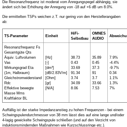
Die Resonanzfrequenz ist moderat vom Anregungspegel abhängig, sie
ändert sich bei Erhöhung der Anregung von -18 auf +6 dB um 8.0%.
Die ermittelten TSPs weichen z.T. nur gering von den Herstellerangaben
ab:
HiFi-
OMNES
TS-Parameter
Einheit
Abweichu
Selbstbau
AUDIO
Resonanzfrequenz Fs
Gesamtgüte Qts
Äquiv. Luftvolumen
[Hz]
38.73
35.89
7.9%
Vas
[-]
0.43
0.45
-4.4%
Wirkungsgrad Eta
[dm³]
33.69
37.3
-9.7%
(1m, Halbraum)
[dB/2.83V/m]
91.34
91
0.34
Gleichstromwiderstand
[Ohm]
3.74
3.7
1.1%
Rdc
[gr]
34.09
33.66
1.3%
Effektive bewegte
[N/A]
8.06
7.53
7%
Masse Mms
Kraftfaktor BL
Auffällig ist der starke Impedanzanstieg zu hohen Frequenzen - bei einem
Schwingspulendurchmesser von 38 mm lässt dies auf eine lange und/oder
4-lagig gewickelte Schwingspule schließen (und auf den Verzicht von
induktionsmindernden Maßnahmen wie Kurzschlussringe etc.).