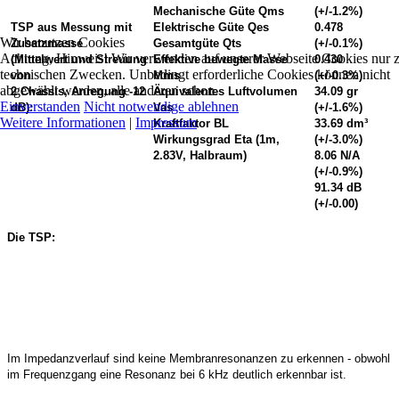
Mechanische Güte Qms
(+/-1.2%)
TSP aus Messung mit
Elektrische Güte Qes
0.478
Wir benutzen Cookies
Zusatzmasse
Gesamtgüte Qts
(+/-0.1%)
Achtung, Hinweis! Wir verwenden auf unserer Webseite Cookies nur 
(Mittelwert und Streuung
Effektive bewegte Masse
0.430
technischen Zwecken. Unbedingt erforderliche Cookies können nicht
von
Mms
(+/-0.3%)
abgewählt werden, alle anderen schon.
2 Chassis, Anregung -12
Äquivalentes Luftvolumen
34.09 gr
Einverstanden
Nicht notwendige ablehnen
dB):
Vas
(+/-1.6%)
Weitere Informationen
|
Impressum
Kraftfaktor BL
33.69 dm³
Wirkungsgrad Eta (1m,
(+/-3.0%)
2.83V, Halbraum)
8.06 N/A
(+/-0.9%)
91.34 dB
(+/-0.00)
Die TSP:
Im Impedanzverlauf sind keine Membranresonanzen zu erkennen - obwohl
im Frequenzgang eine Resonanz bei 6 kHz deutlich erkennbar ist.