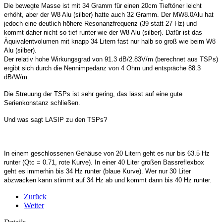
Die bewegte Masse ist mit 34 Gramm für einen 20cm Tieftöner leicht
erhöht, aber der W8 Alu (silber) hatte auch 32 Gramm. Der MW8.0Alu hat
jedoch eine deutlich höhere Resonanzfrequenz (39 statt 27 Hz) und
kommt daher nicht so tief runter wie der W8 Alu (silber). Dafür ist das
Äquivalentvolumen mit knapp 34 Litern fast nur halb so groß wie beim W8
Alu (silber).
Der relativ hohe Wirkungsgrad von 91.3 dB/2.83V/m (berechnet aus TSPs)
ergibt sich durch die Nennimpedanz von 4 Ohm und entspräche 88.3
dB/W/m.
Die Streuung der TSPs ist sehr gering, das lässt auf eine gute
Serienkonstanz schließen.
Und was sagt LASIP zu den TSPs?
In einem geschlossenen Gehäuse von 20 Litern geht es nur bis 63.5 Hz
runter (Qtc = 0.71, rote Kurve). In einer 40 Liter großen Bassreflexbox
geht es immerhin bis 34 Hz runter (blaue Kurve). Wer nur 30 Liter
abzwacken kann stimmt auf 34 Hz ab und kommt dann bis 40 Hz runter.
Zurück
Weiter