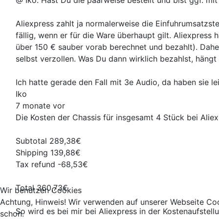
@ Iko: Hast Du die paarweise bestellt und bist ggf. 
Aliexpress zahlt ja normalerweise die Einfuhrumsatzsteu
fällig, wenn er für die Ware überhaupt gilt. Aliexpress
über 150 € sauber vorab berechnet und bezahlt). Dah
selbst verzollen. Was Du dann wirklich bezahlst, hängt
Ich hatte gerade den Fall mit 3e Audio, da haben sie l
Iko
7 monate vor
Die Kosten der Chassis für insgesamt 4 Stück bei Ali
Subtotal 289,38€
Shipping 139,88€
Tax refund -68,53€
Total 360,73€
Wir benutzen Cookies
Achtung, Hinweis! Wir verwenden auf unserer Webseite Coo
So wird es bei mir bei Aliexpress in der Kostenaufstell
schon.