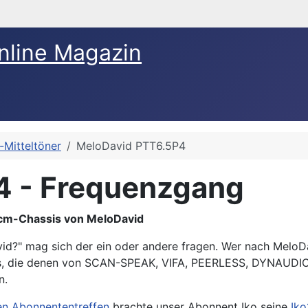
nline Magazin
-Mitteltöner
MeloDavid PTT6.5P4
4 - Frequenzgang
cm-Chassis von MeloDavid
avid?" mag sich der ein oder andere fragen. Wer nach MeloD
is, die denen von SCAN-SPEAK, VIFA, PEERLESS, DYNAUDIO,
n.
gen Abonnententreffen
brachte unser Abonnent Iko seine
Iko