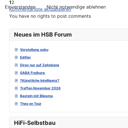
1
2
Einverstanden
Nicht notwendige ablehnen
Kommentarliste aktualisieren
You have no rights to post comments
Neues im HSB Forum
Vorstellung sebu
Edifier
Dirac nur auf Zeitebene
SABA Freiburg
?Künstliche Intelligenz?
Treffen November 2026
Basteln mit Bliesma
Theo on Tour
HiFi-Selbstbau