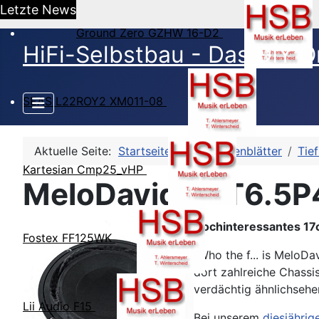
Letzte News
Ground Zero GZHW 16-D2
HiFi-Selbstbau - Das DIY O
SEAS L22ROY2 XM011-08
Aktuelle Seite:
Startseite
HSB-Datenblätter
Tief
Kartesian Cmp25_vHP
MeloDavid PTT6.5P
Hochinteressantes 17
Fostex FF125WK
"Who the f... is MeloD
dort zahlreiche Chass
verdächtig ähnlichsehe
Lii Audio F15
Bei unserem
diesjähri