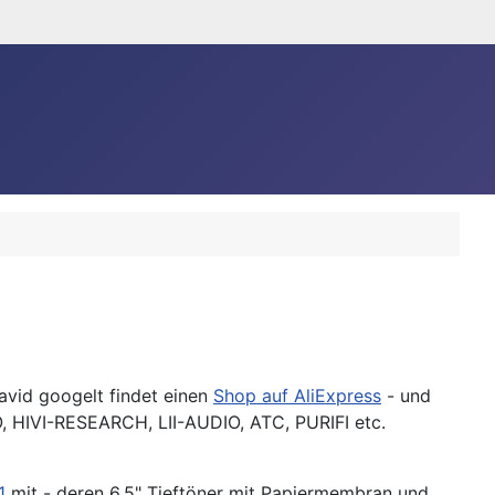
avid googelt findet einen
Shop auf AliExpress
- und
 HIVI-RESEARCH, LII-AUDIO, ATC, PURIFI etc.
1
mit - deren 6.5" Tieftöner mit Papiermembran und