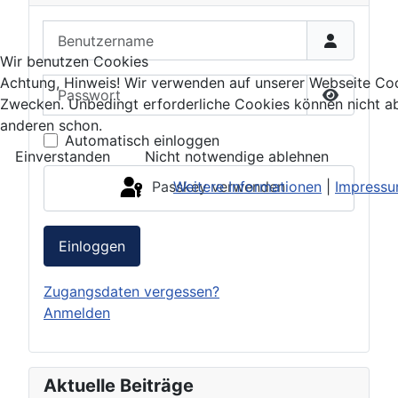
Benutzername
Wir benutzen Cookies
Achtung, Hinweis! Wir verwenden auf unserer Webseite Coo
Passwort
Zwecken. Unbedingt erforderliche Cookies können nicht ab
Passwort 
anderen schon.
Automatisch einloggen
Einverstanden
Nicht notwendige ablehnen
Weitere Informationen
|
Impress
Passkey verwenden
Einloggen
Zugangsdaten vergessen?
Anmelden
Aktuelle Beiträge