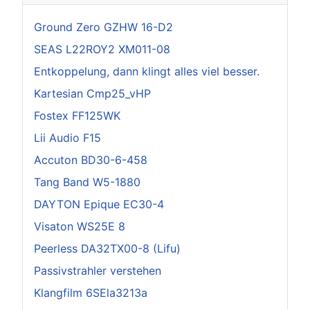
Ground Zero GZHW 16-D2
SEAS L22ROY2 XM011-08
Entkoppelung, dann klingt alles viel besser.
Kartesian Cmp25_vHP
Fostex FF125WK
Lii Audio F15
Accuton BD30-6-458
Tang Band W5-1880
DAYTON Epique EC30-4
Visaton WS25E 8
Peerless DA32TX00-8 (Lifu)
Passivstrahler verstehen
Klangfilm 6SEla3213a