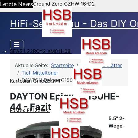
Ground Zero GZHW 16-D2
Letzte News
HiFi-Selbstbau - Das DIY O
SEAS L22ROY2 XM011-08
Aktuelle Seite:
Startseite
HSB-Datenblätter
Tief-Mitteltöner
DAYTON Epique E150HE-44
Kartesian Cmp25_vHP
DAYTON Epique E150HE-
44 - Fazit
Fostex FF125WK
5.5" 2-
Wege-