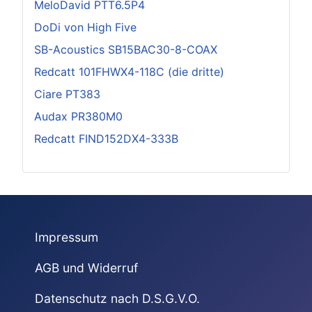
MeloDavid PTT6.5P4
DoDi von High Five
SB-Acoustics SB15BAC30-8-COAX
Redcatt 101FHWX4-118C (die dritte)
Ciare PT383
Audax PR380M0
Redcatt FIND152DX4-333B
Impressum
AGB und Widerruf
Datenschutz nach D.S.G.V.O.