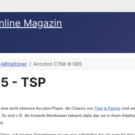
nline Magazin
-Mitteltöner
Accuton C158-8-085
5 - TSP
al eine recht intensive Accuton-Phase, die Chassis von
Thiel & Partner
sind seh
 So sind z.B. die Keramik-Membranen bekannt dafür das sie in ihrem Arbeits
st.
ten, auf unseren Datenträgern ist uns nun aufgefallen das wir zwar für den A