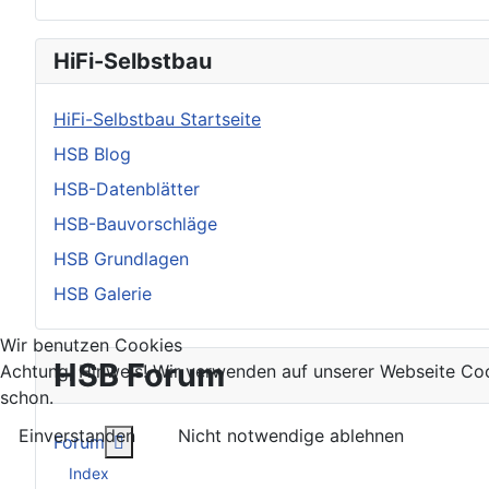
HiFi-Selbstbau
HiFi-Selbstbau Startseite
HSB Blog
HSB-Datenblätter
HSB-Bauvorschläge
HSB Grundlagen
HSB Galerie
Wir benutzen Cookies
HSB Forum
Achtung, Hinweis! Wir verwenden auf unserer Webseite Coo
schon.
Einverstanden
Nicht notwendige ablehnen
Weitere Informationen: Forum
Forum
Index