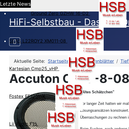
Letzte News
Ground Zero GZHW 16-D2
HiFi-Selbstbau - Das DIY O
SEAS L22ROY2 XM011-08
Aktuelle Seite:
Startseite
HSB-Datenblätter
Tief
Kartesian Cmp25_vHP
Accuton C158-8-08
"Altes Schätzchen"
Fostex FF125WK
Vor langer Zeit hatten wir m
Lösungsansätzen konstruiert.
Überraschungen zu rechnen i
Lii Audio F15
Beim Suchen, nach anderen Da