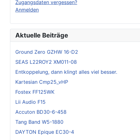
Zugangsdaten vergessen?
Anmelden
Aktuelle Beiträge
Ground Zero GZHW 16-D2
SEAS L22ROY2 XM011-08
Entkoppelung, dann klingt alles viel besser.
Kartesian Cmp25_vHP
Fostex FF125WK
Lii Audio F15
Accuton BD30-6-458
Tang Band W5-1880
DAYTON Epique EC30-4