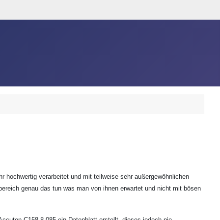
r hochwertig verarbeitet und mit teilweise sehr außergewöhnlichen
bereich genau das tun was man von ihnen erwartet und nicht mit bösen
ccuton C158-8-085 ein Datenblatt erstellt, dieses jedoch nie