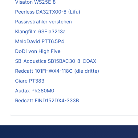
Visaton WS25E 8
Peerless DA32TX00-8 (Lifu)
Passivstrahler verstehen
Klangfilm 6SEla3213a
MeloDavid PTT6.5P4
DoDi von High Five
SB-Acoustics SB15BAC30-8-COAX
Redcatt 101FHWX4-118C (die dritte)
Ciare PT383
Audax PR380M0
Redcatt FIND152DX4-333B