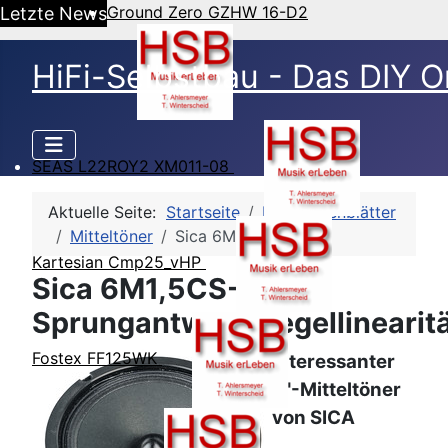
Ground Zero GZHW 16-D2
Letzte News
HiFi-Selbstbau - Das DIY O
SEAS L22ROY2 XM011-08
Aktuelle Seite:
Startseite
HSB-Datenblätter
Mitteltöner
Sica 6M1,5CS-8
Kartesian Cmp25_vHP
Sica 6M1,5CS-8 -
Sprungantwort/Pegellinearit
Fostex FF125WK
Interessanter
6"-Mitteltöner
von SICA