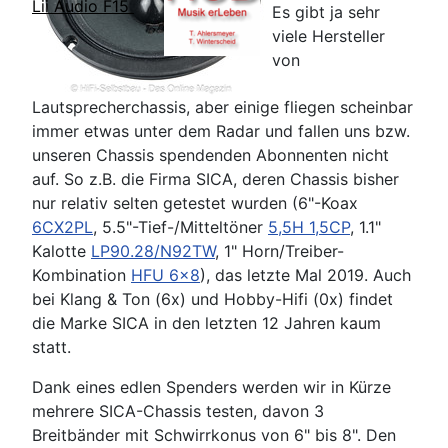
Lii Audio F15
Es gibt ja sehr
viele Hersteller
von
Lautsprecherchassis, aber einige fliegen scheinbar
immer etwas unter dem Radar und fallen uns bzw.
unseren Chassis spendenden Abonnenten nicht
auf. So z.B. die Firma SICA, deren Chassis bisher
nur relativ selten getestet wurden (6"-Koax
6CX2PL
, 5.5"-Tief-/Mitteltöner
5,5H 1,5CP
, 1.1"
Kalotte
LP90.28/N92TW
, 1" Horn/Treiber-
Kombination
HFU 6x8
), das letzte Mal 2019. Auch
bei Klang & Ton (6x) und Hobby-Hifi (0x) findet
die Marke SICA in den letzten 12 Jahren kaum
statt.
Dank eines edlen Spenders werden wir in Kürze
mehrere SICA-Chassis testen, davon 3
Breitbänder mit Schwirrkonus von 6" bis 8". Den