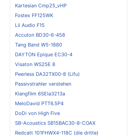
Kartesian Cmp25_vHP
Fostex FF125WK
Lii Audio F15
Accuton BD30-6-458
Tang Band W5-1880
DAYTON Epique EC30-4
Visaton WS25E 8
Peerless DA32TX00-8 (Lifu)
Passivstrahler verstehen
Klangfilm 6SEla3213a
MeloDavid PTT6.5P4
DoDi von High Five
SB-Acoustics SB15BAC30-8-COAX
Redcatt 101FHWX4-118C (die dritte)