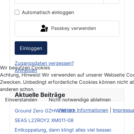
Passwort 
Automatisch einloggen
Passkey verwenden
Einloggen
Zugangsdaten vergessen?
Wir benutzen Cookies
Anmelden
Achtung, Hinweis! Wir verwenden auf unserer Webseite Coo
Zwecken. Unbedingt erforderliche Cookies können nicht ab
anderen schon.
Aktuelle Beiträge
Einverstanden
Nicht notwendige ablehnen
Weitere Informationen
|
Impress
Ground Zero GZHW 16-D2
SEAS L22ROY2 XM011-08
Entkoppelung, dann klingt alles viel besser.