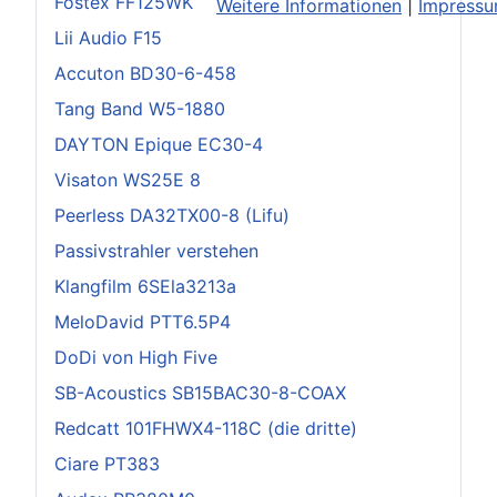
Fostex FF125WK
Weitere Informationen
|
Impress
Lii Audio F15
Accuton BD30-6-458
Tang Band W5-1880
DAYTON Epique EC30-4
Visaton WS25E 8
Peerless DA32TX00-8 (Lifu)
Passivstrahler verstehen
Klangfilm 6SEla3213a
MeloDavid PTT6.5P4
DoDi von High Five
SB-Acoustics SB15BAC30-8-COAX
Redcatt 101FHWX4-118C (die dritte)
Ciare PT383