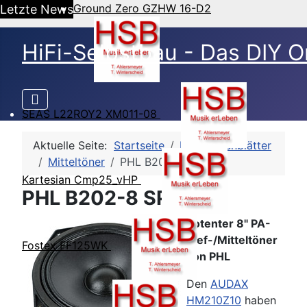
Ground Zero GZHW 16-D2
Letzte News
HiFi-Selbstbau - Das DIY O
SEAS L22ROY2 XM011-08
Aktuelle Seite:
Startseite
HSB-Datenblätter
Mitteltöner
PHL B202-8 SP2420
Kartesian Cmp25_vHP
PHL B202-8 SP2420
Potenter 8" PA-
Tief-/Mitteltöner
Fostex FF125WK
von PHL
Den
AUDAX
HM210Z10
haben