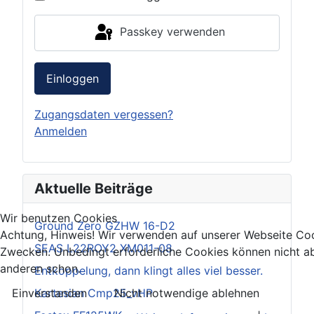
Passkey verwenden
Einloggen
Zugangsdaten vergessen?
Anmelden
Aktuelle Beiträge
Wir benutzen Cookies
Ground Zero GZHW 16-D2
Achtung, Hinweis! Wir verwenden auf unserer Webseite Coo
SEAS L22ROY2 XM011-08
Zwecken. Unbedingt erforderliche Cookies können nicht ab
anderen schon.
Entkoppelung, dann klingt alles viel besser.
Kartesian Cmp25_vHP
Einverstanden
Nicht notwendige ablehnen