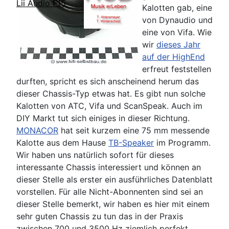
Lii Audio F15
Kalotten gab, eine
von Dynaudio und
eine von Vifa. Wie
wir
dieses Jahr
auf der HighEnd
erfreut feststellen
durften, spricht es sich anscheinend herum das
dieser Chassis-Typ etwas hat. Es gibt nun solche
Kalotten von ATC, Vifa und ScanSpeak. Auch im
DIY Markt tut sich einiges in dieser Richtung.
MONACOR
hat seit kurzem eine 75 mm messende
Kalotte aus dem Hause
TB-Speaker
im Programm.
Wir haben uns natürlich sofort für dieses
interessante Chassis interessiert und können an
dieser Stelle als erster ein ausführliches Datenblatt
vorstellen. Für alle Nicht-Abonnenten sind sei an
dieser Stelle bemerkt, wir haben es hier mit einem
sehr guten Chassis zu tun das in der Praxis
zwischen 700 und 3500 Hz ziemlich perfekt