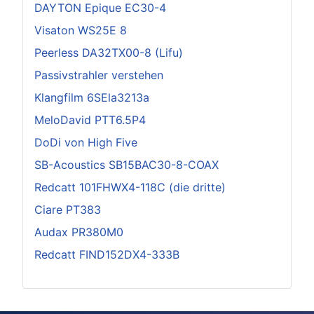
DAYTON Epique EC30-4
Visaton WS25E 8
Peerless DA32TX00-8 (Lifu)
Passivstrahler verstehen
Klangfilm 6SEla3213a
MeloDavid PTT6.5P4
DoDi von High Five
SB-Acoustics SB15BAC30-8-COAX
Redcatt 101FHWX4-118C (die dritte)
Ciare PT383
Audax PR380M0
Redcatt FIND152DX4-333B