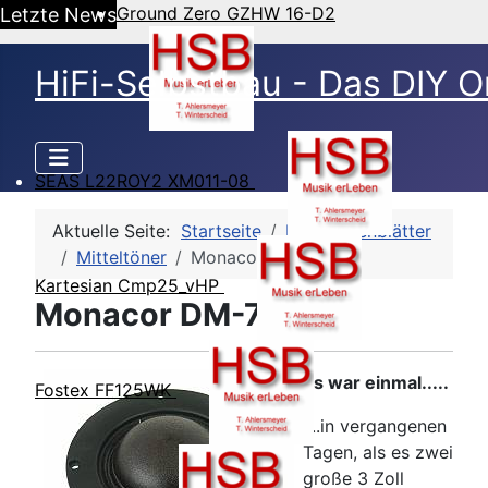
Ground Zero GZHW 16-D2
Letzte News
HiFi-Selbstbau - Das DIY O
SEAS L22ROY2 XM011-08
Aktuelle Seite:
Startseite
HSB-Datenblätter
Mitteltöner
Monacor DM-75TB
Kartesian Cmp25_vHP
Monacor DM-75TB
Es war einmal.....
Fostex FF125WK
....in vergangenen
Tagen, als es zwei
große 3 Zoll