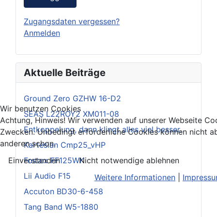
Zugangsdaten vergessen?
Anmelden
Aktuelle Beiträge
Ground Zero GZHW 16-D2
Wir benutzen Cookies
SEAS L22ROY2 XM011-08
Achtung, Hinweis! Wir verwenden auf unserer Webseite Coo
Entkoppelung, dann klingt alles viel besser.
Zwecken. Unbedingt erforderliche Cookies können nicht ab
anderen schon.
Kartesian Cmp25_vHP
Fostex FF125WK
Einverstanden
Nicht notwendige ablehnen
Lii Audio F15
Weitere Informationen
|
Impress
Accuton BD30-6-458
Tang Band W5-1880