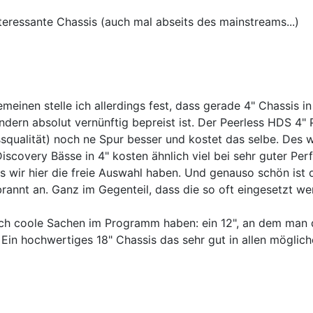
nteressante Chassis (auch mal abseits des mainstreams...)
emeinen stelle ich allerdings fest, dass gerade 4" Chassis in
dern absolut vernünftig bepreist ist. Der Peerless HDS 4" PP
assqualität) noch ne Spur besser und kostet das selbe. Des 
scovery Bässe in 4" kosten ähnlich viel bei sehr guter Pe
s wir hier die freie Auswahl haben. Und genauso schön ist
rannt an. Ganz im Gegenteil, dass die so oft eingesetzt wer
rklich coole Sachen im Programm haben: ein 12", an dem ma
t. Ein hochwertiges 18" Chassis das sehr gut in allen mögli