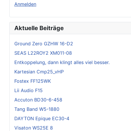
Anmelden
Aktuelle Beiträge
Ground Zero GZHW 16-D2
SEAS L22ROY2 XM011-08
Entkoppelung, dann klingt alles viel besser.
Kartesian Cmp25_vHP
Fostex FF125WK
Lii Audio F15
Accuton BD30-6-458
Tang Band W5-1880
DAYTON Epique EC30-4
Visaton WS25E 8