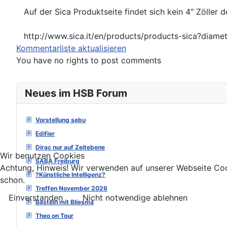
Auf der Sica Produktseite findet sich kein 4" Zöll
http://www.sica.it/en/products/products-sica?diame
Kommentarliste aktualisieren
You have no rights to post comments
Neues im HSB Forum
Vorstellung sebu
Edifier
Dirac nur auf Zeitebene
Wir benutzen Cookies
SABA Freiburg
Achtung, Hinweis! Wir verwenden auf unserer Webseite Coo
?Künstliche Intelligenz?
schon.
Treffen November 2026
Einverstanden
Nicht notwendige ablehnen
Basteln mit Bliesma
Theo on Tour