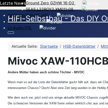
Ground Zero GZHW 16-D2
Letzte News
SEAS L22ROY2 XM011-08
Kartesian Cmp25_vHP
HiFi-Selbstbau - Das DIY O
Fostex FF125WK
Lii Audio F15
Aktuelle Seite:
Startseite
HSB-Datenblätter
Mit
Mivoc XAW-110HCB 
Andere Mütter haben auch schöne Töchter - MIVOC
Wenn man so auf die Liste der Datenblätter guckt fällt auf, dass wir 
interessanten Chassis? Doch! Aber eine Zeit lang wurden in der Hobby
Wie dem auch sei, jetzt sind uns einige aktuelle MIVOC-Chassis zugeflo
Die schwarzen Versionen der XAW-Serie sehen wirklich chic aus und si