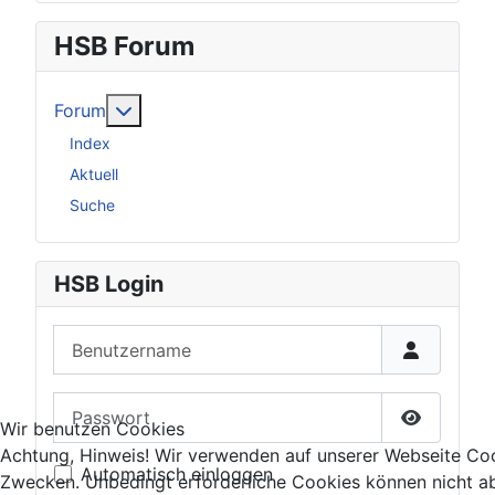
HSB Forum
Weitere Informationen: Forum
Forum
Index
Aktuell
Suche
HSB Login
Benutzername
Passwort
Wir benutzen Cookies
Passwort 
Achtung, Hinweis! Wir verwenden auf unserer Webseite Coo
Automatisch einloggen
Zwecken. Unbedingt erforderliche Cookies können nicht ab