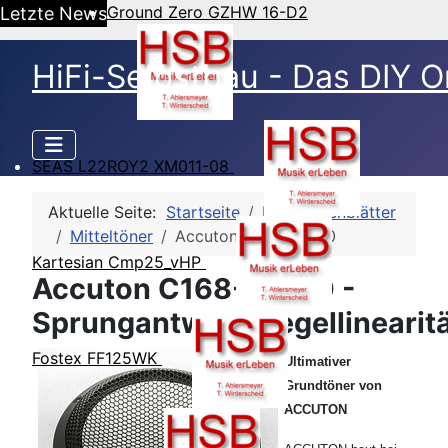
Ground Zero GZHW 16-D2
Letzte News
HiFi-Selbstbau - Das DIY O
SEAS L22ROY2 XM011-08
Aktuelle Seite:
Startseite
HSB-Datenblätter
Mitteltöner
Accuton C168-6-990
Kartesian Cmp25_vHP
Accuton C168-6-990 -
Sprungantwort/Pegellinearit
Fostex FF125WK
Ultimativer
Grundtöner von
ACCUTON