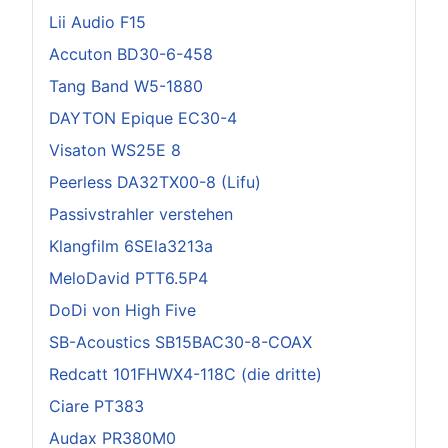
Lii Audio F15
Accuton BD30-6-458
Tang Band W5-1880
DAYTON Epique EC30-4
Visaton WS25E 8
Peerless DA32TX00-8 (Lifu)
Passivstrahler verstehen
Klangfilm 6SEla3213a
MeloDavid PTT6.5P4
DoDi von High Five
SB-Acoustics SB15BAC30-8-COAX
Redcatt 101FHWX4-118C (die dritte)
Ciare PT383
Audax PR380M0