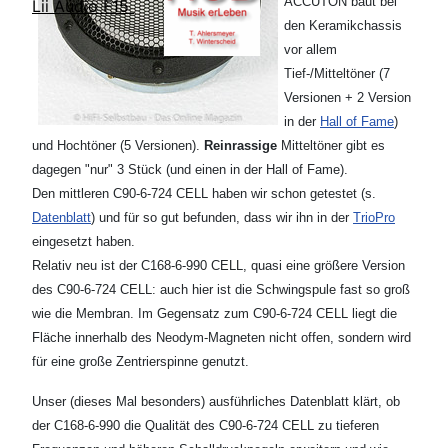
ACCUTON baut bei
Lii Audio F15
den Keramikchassis
vor allem
Tief-/Mitteltöner (7
Versionen + 2 Version
in der
Hall of Fame
)
und Hochtöner (5 Versionen).
Reinrassige
Mitteltöner gibt es
dagegen "nur" 3 Stück (und einen in der Hall of Fame).
Den mittleren C90-6-724 CELL haben wir schon getestet (s.
Datenblatt
) und für so gut befunden, dass wir ihn in der
TrioPro
eingesetzt haben.
Relativ neu ist der C168-6-990 CELL, quasi eine größere Version
des C90-6-724 CELL: auch hier ist die Schwingspule fast so groß
wie die Membran. Im Gegensatz zum C90-6-724 CELL liegt die
Fläche innerhalb des Neodym-Magneten nicht offen, sondern wird
für eine große Zentrierspinne genutzt.
Unser (dieses Mal besonders) ausführliches Datenblatt klärt, ob
der C168-6-990 die Qualität des C90-6-724 CELL zu tieferen