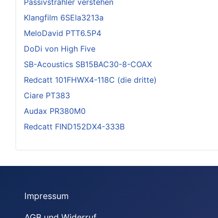
Passivstrahler verstehen
Klangfilm 6SEla3213a
MeloDavid PTT6.5P4
DoDi von High Five
SB-Acoustics SB15BAC30-8-COAX
Redcatt 101FHWX4-118C (die dritte)
Ciare PT383
Audax PR380M0
Redcatt FIND152DX4-333B
Impressum
AGB und Widerruf