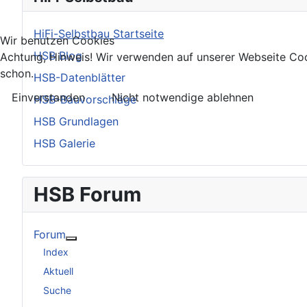
HiFi-Selbstbau Startseite
Wir benutzen Cookies
HSB Blog
Achtung, Hinweis! Wir verwenden auf unserer Webseite Coo
schon.
HSB-Datenblätter
Einverstanden
Nicht notwendige ablehnen
HSB-Bauvorschläge
HSB Grundlagen
HSB Galerie
HSB Forum
Forum
Weitere Informationen: Forum
Index
Aktuell
Suche