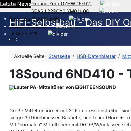
Ground Zero GZHW 16-D2
Letzte News
SEAS L22ROY2 XM011-08
Kartesian Cmp25_vHP
HiFi-Selbstbau - Das DIY O
Fostex FF125WK
Lii Audio F15
Aktuelle Seite:
Startseite
HSB-Datenblätter
Mit
18Sound 6ND410 - 
Lauter PA-Mitteltöner von EIGHTEENSOUND
Große Mitteltonhörner mit 2" Kompressionstreiber sind
sie groß (Durchmesser, Bautiefe) und teuer (Horn + Tre
Mit "normalen" Mitteltönern mit 90 dB/W/m lassen sic