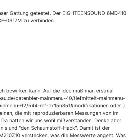
dieser Gattung getestet. Der EIGHTEENSOUND 6MD410
CF-0617M zu verbinden.
och bewirken kann. Auf die Idee muß man erstmal
stbau.de/datenbler-mainmenu-40/tiefmittelt-mainmenu-
ainmenu-62/544-rcf-cx15n351#modifikationen oder..)
cheinen, die mit reproduzierbaren Messungen von im
t. Da hatten wir uns wohl mißverstanden. Denke aber
bnis und "den Schaumstoff-Hack". Damit ist der
HM210Z10 verstecken, was die Messwerte angeht. Was