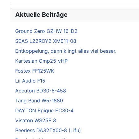
Aktuelle Beiträge
Ground Zero GZHW 16-D2
SEAS L22ROY2 XM011-08
Entkoppelung, dann klingt alles viel besser.
Kartesian Cmp25_vHP
Fostex FF125WK
Lii Audio F15
Accuton BD30-6-458
Tang Band W5-1880
DAYTON Epique EC30-4
Visaton WS25E 8
Peerless DA32TX00-8 (Lifu)