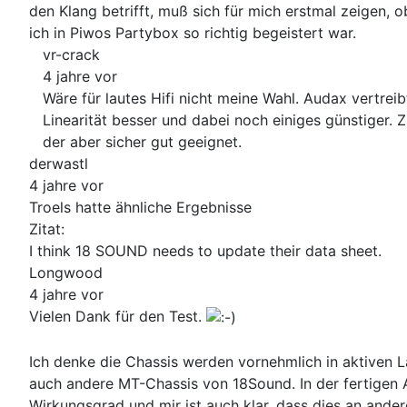
den Klang betrifft, muß sich für mich erstmal zeig
ich in Piwos Partybox so richtig begeistert war.
vr-crack
4 jahre vor
Wäre für lautes Hifi nicht meine Wahl. Audax vertre
Linearität besser und dabei noch einiges günstiger. 
der aber sicher gut geeignet.
derwastl
4 jahre vor
Troels hatte ähnliche Ergebnisse
Zitat:
I think 18 SOUND needs to update their data sheet.
Longwood
4 jahre vor
Vielen Dank für den Test.
Ich denke die Chassis werden vornehmlich in aktiven L
auch andere MT-Chassis von 18Sound. In der fertigen 
Wirkungsgrad und mir ist auch klar, dass dies an ander