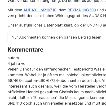
Watt Verstärkerleistung nötig. Da kommt es auf jedes 
Mit dem
AUDAX HM210Z10
, dem
BEYMA 10G200
und
verspricht den sehr hohen Wirkungsgrad des AUDAX 
Unser ausführliches Datenblatt klärt, ob der 6ND410 au
Nur Abonnenten können den ganzen Beitrag lesen
Kommentare
autom
4 jahre vor
Vielen Dank für den umfangreichen Testbericht! Was ei
kommen. Wobei ihr ja öfters mal solche unkomplizierte
58/463-accuton-c90-6-724-abonnenten oder https://h
Interessant auch deshalb, weil die vom Hersteller ver
offiziellen Handel gekauften Chassis kaum nachvollzie
nicht, daß ein "Einrauschen" die Messungen erkennbar
6ND410 doch auch universeller einsetzbar und muß s