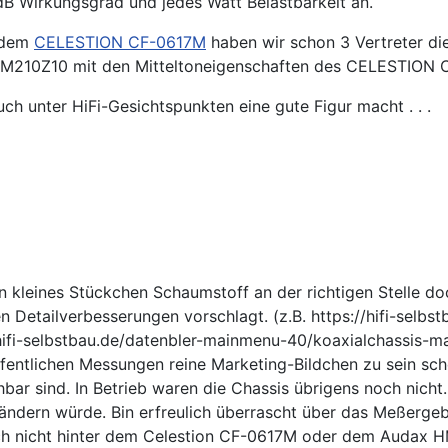
dB Wirkungsgrad und jedes Watt Belastbarkeit an.
 dem
CELESTION CF-0617M
haben wir schon 3 Vertreter 
HM210Z10 mit den Mitteltoneigenschaften des CELESTION 
ch unter HiFi-Gesichtspunkten eine gute Figur macht . . .
n kleines Stückchen Schaumstoff an der richtigen Stelle d
n Detailverbesserungen vorschlagt. (z.B. https://hifi-selb
ifi-selbstbau.de/datenbler-mainmenu-40/koaxialchassis-m
öffentlichen Messungen reine Marketing-Bildchen zu sein s
hbar sind. In Betrieb waren die Chassis übrigens noch nich
 ändern würde. Bin erfreulich überrascht über das Meßerge
ich nicht hinter dem Celestion CF-0617M oder dem Audax 