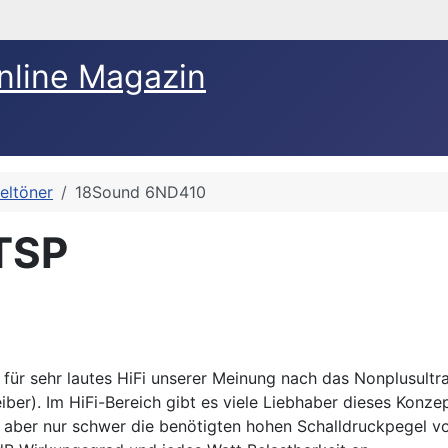
nline Magazin
teltöner
18Sound 6ND410
TSP
 für sehr lautes HiFi unserer Meinung nach das Nonplusultra
iber). Im HiFi-Bereich gibt es viele Liebhaber dieses Konzep
h aber nur schwer die benötigten hohen Schalldruckpegel v