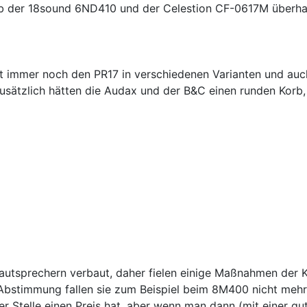
en, ob der 18sound 6ND410 und der Celestion CF-0617M üb
ibt immer noch den PR17 in verschiedenen Varianten und au
Zusätzlich hätten die Audax und der B&C einen runden Korb,
autsprechern verbaut, daher fielen einige Maßnahmen der K
Abstimmung fallen sie zum Beispiel beim 8M400 nicht mehr 
er Stelle einen Preis hat, aber wenn man dann (mit einer g