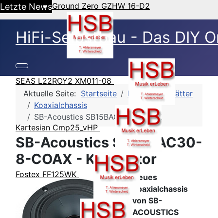
Ground Zero GZHW 16-D2
Letzte News
HiFi-Selbstbau - Das DIY O
SEAS L22ROY2 XM011-08
Aktuelle Seite:
Startseite
HSB-Datenblätter
Koaxialchassis
SB-Acoustics SB15BAC30-8-COAX
Kartesian Cmp25_vHP
SB-Acoustics SB15BAC30-
8-COAX - Klirrfaktor
Fostex FF125WK
Neues
Koaxialchassis
von SB-
ACOUSTICS