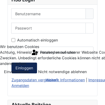
Benutzername
Passwort
Passwor
Automatisch einloggen
Wir benutzen Cookies
Passkey verwenden
Achtung, Hinweis! Wir verwenden auf unserer Webseite Coo
Zwecken. Unbedingt erforderliche Cookies können nicht ab
anderen schon.
Einloggen
Einverstanden
Nicht notwendige ablehnen
Zugangsdaten vergessen?
Weitere Informationen
|
Impress
Anmelden
Aktuelle Beiträge