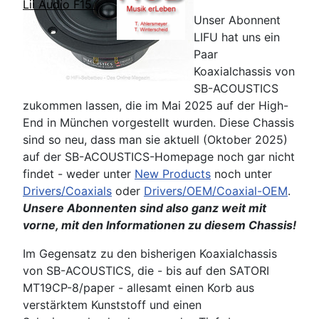
Lii Audio F15
Unser Abonnent
LIFU hat uns ein
Paar
Koaxialchassis von
SB-ACOUSTICS
zukommen lassen, die im Mai 2025 auf der High-
End in München vorgestellt wurden. Diese Chassis
sind so neu, dass man sie aktuell (Oktober 2025)
auf der SB-ACOUSTICS-Homepage noch gar nicht
findet - weder unter
New Products
noch unter
Drivers/Coaxials
oder
Drivers/OEM/Coaxial-OEM
.
Unsere Abonnenten sind also ganz weit mit
vorne, mit den Informationen zu diesem Chassis!
Im Gegensatz zu den bisherigen Koaxialchassis
von SB-ACOUSTICS, die - bis auf den SATORI
MT19CP-8/paper - allesamt einen Korb aus
verstärktem Kunststoff und einen