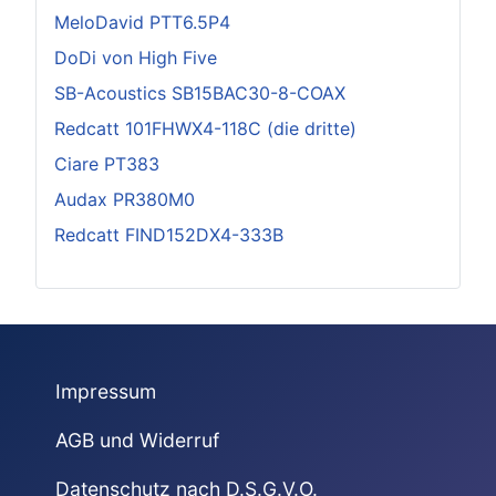
MeloDavid PTT6.5P4
DoDi von High Five
SB-Acoustics SB15BAC30-8-COAX
Redcatt 101FHWX4-118C (die dritte)
Ciare PT383
Audax PR380M0
Redcatt FIND152DX4-333B
Impressum
AGB und Widerruf
Datenschutz nach D.S.G.V.O.