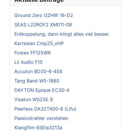
Ground Zero GZHW 16-D2
SEAS L22ROY2 XM011-08
Entkoppelung, dann klingt alles viel besser.
Kartesian Cmp25_vHP
Fostex FF125WK
Lii Audio F15
Accuton BD30-6-458
Tang Band W5-1880
DAYTON Epique EC30-4
Visaton WS25E 8
Peerless DA32TX00-8 (Lifu)
Passivstrahler verstehen
Klangfilm 6SEla3213a