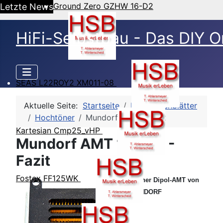
Ground Zero GZHW 16-D2
Letzte News
HiFi-Selbstbau - Das DIY O
SEAS L22ROY2 XM011-08
Aktuelle Seite:
Startseite
HSB-Datenblätter
Hochtöner
Mundorf AMT 17D2.2
Kartesian Cmp25_vHP
Mundorf AMT 17D2.2 -
Fazit
Fostex FF125WK
Kleiner Dipol-AMT von
MUNDORF