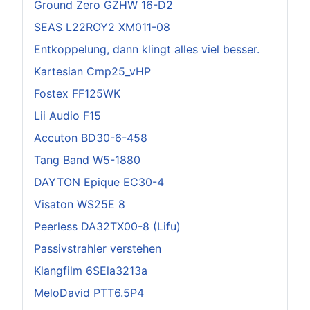
Ground Zero GZHW 16-D2
SEAS L22ROY2 XM011-08
Entkoppelung, dann klingt alles viel besser.
Kartesian Cmp25_vHP
Fostex FF125WK
Lii Audio F15
Accuton BD30-6-458
Tang Band W5-1880
DAYTON Epique EC30-4
Visaton WS25E 8
Peerless DA32TX00-8 (Lifu)
Passivstrahler verstehen
Klangfilm 6SEla3213a
MeloDavid PTT6.5P4