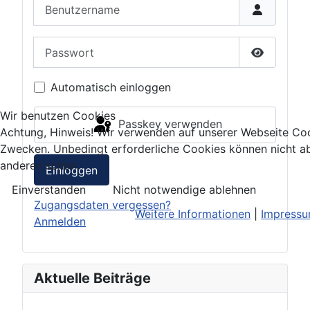
Benutzername
Passwort
Passwort 
Automatisch einloggen
Wir benutzen Cookies
Passkey verwenden
Achtung, Hinweis! Wir verwenden auf unserer Webseite Coo
Zwecken. Unbedingt erforderliche Cookies können nicht ab
anderen schon.
Einloggen
Einverstanden
Nicht notwendige ablehnen
Zugangsdaten vergessen?
Weitere Informationen
|
Impress
Anmelden
Aktuelle Beiträge