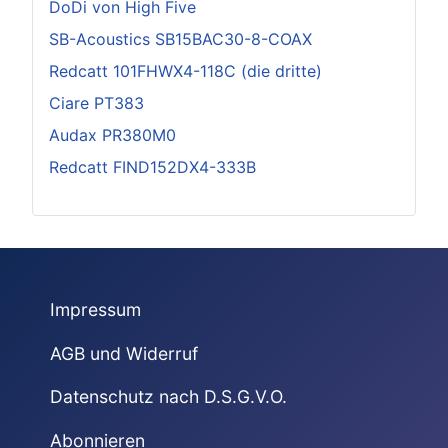
DoDi von High Five
SB-Acoustics SB15BAC30-8-COAX
Redcatt 101FHWX4-118C (die dritte)
Ciare PT383
Audax PR380M0
Redcatt FIND152DX4-333B
Impressum
AGB und Widerruf
Datenschutz nach D.S.G.V.O.
Abonnieren