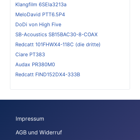
Klangfilm 6SEla3213a
MeloDavid PTT6.5P4
DoDi von High Five
SB-Acoustics SB15BAC30-8-COAX
Redcatt 101FHWX4-118C (die dritte)
Ciare PT383
Audax PR380M0
Redcatt FIND152DX4-333B
Impressum
AGB und Widerruf