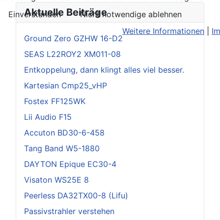
Aktuelle Beiträge
Einverstanden
Nicht notwendige ablehnen
Weitere Informationen
|
I
Ground Zero GZHW 16-D2
SEAS L22ROY2 XM011-08
Entkoppelung, dann klingt alles viel besser.
Kartesian Cmp25_vHP
Fostex FF125WK
Lii Audio F15
Accuton BD30-6-458
Tang Band W5-1880
DAYTON Epique EC30-4
Visaton WS25E 8
Peerless DA32TX00-8 (Lifu)
Passivstrahler verstehen