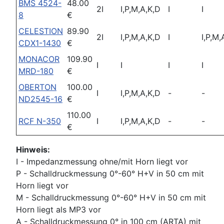
BMS 4524-
48.00
2I
I,P,M,A,K,D
I
I
8
€
CELESTION
89.90
2I
I,P,M,A,K,D
I
I,P,M,
CDX1-1430
€
MONACOR
109.90
I
I
I
I
MRD-180
€
OBERTON
100.00
I
I,P,M,A,K,D
-
-
ND2545-16
€
110.00
RCF N-350
I
I,P,M,A,K,D
-
-
€
Hinweis:
I - Impedanzmessung ohne/mit Horn liegt vor
P - Schalldruckmessung 0°-60° H+V in 50 cm mit
Horn liegt vor
M - Schalldruckmessung 0°-60° H+V in 50 cm mit
Horn liegt als MP3 vor
A - Schalldruckmessung 0° in 100 cm (ARTA) mit