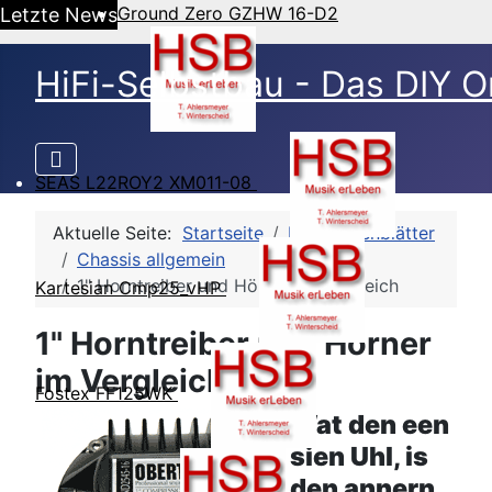
Ground Zero GZHW 16-D2
Letzte News
HiFi-Selbstbau - Das DIY O
SEAS L22ROY2 XM011-08
Aktuelle Seite:
Startseite
HSB-Datenblätter
Chassis allgemein
1" Horntreiber und Hörner im Vergleich
Kartesian Cmp25_vHP
1" Horntreiber und Hörner
im Vergleich
Fostex FF125WK
Wat den een
sien Uhl, is
den annern