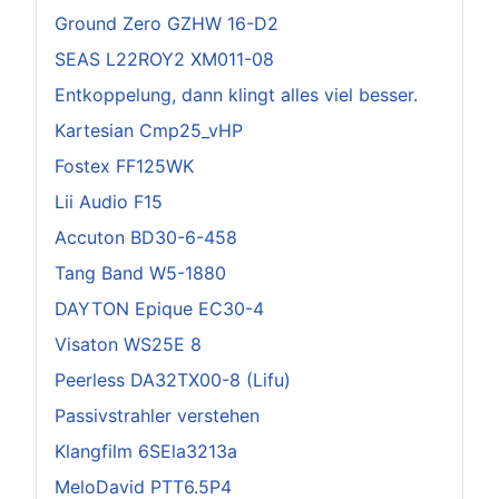
Ground Zero GZHW 16-D2
SEAS L22ROY2 XM011-08
Entkoppelung, dann klingt alles viel besser.
Kartesian Cmp25_vHP
Fostex FF125WK
Lii Audio F15
Accuton BD30-6-458
Tang Band W5-1880
DAYTON Epique EC30-4
Visaton WS25E 8
Peerless DA32TX00-8 (Lifu)
Passivstrahler verstehen
Klangfilm 6SEla3213a
MeloDavid PTT6.5P4