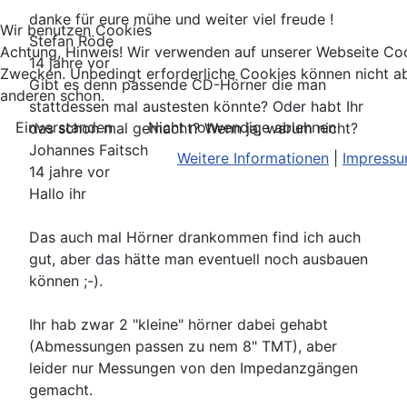
danke für eure mühe und weiter viel freude !
Wir benutzen Cookies
Stefan Röde
Achtung, Hinweis! Wir verwenden auf unserer Webseite Coo
14 jahre vor
Zwecken. Unbedingt erforderliche Cookies können nicht ab
Gibt es denn passende CD-Hörner die man
anderen schon.
stattdessen mal austesten könnte? Oder habt Ihr
Einverstanden
Nicht notwendige ablehnen
das schon mal gemacht? Wenn ja, warum nicht?
Johannes Faitsch
Weitere Informationen
|
Impress
14 jahre vor
Hallo ihr
Das auch mal Hörner drankommen find ich auch
gut, aber das hätte man eventuell noch ausbauen
können ;-).
Ihr hab zwar 2 "kleine" hörner dabei gehabt
(Abmessungen passen zu nem 8" TMT), aber
leider nur Messungen von den Impedanzgängen
gemacht.