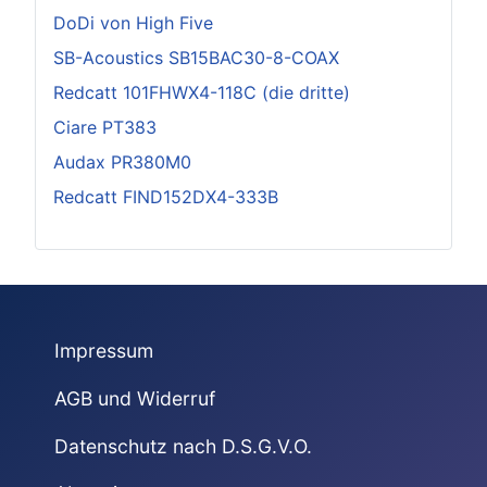
DoDi von High Five
SB-Acoustics SB15BAC30-8-COAX
Redcatt 101FHWX4-118C (die dritte)
Ciare PT383
Audax PR380M0
Redcatt FIND152DX4-333B
Impressum
AGB und Widerruf
Datenschutz nach D.S.G.V.O.