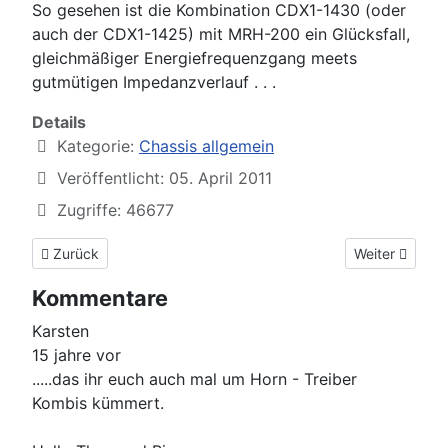
So gesehen ist die Kombination CDX1-1430 (oder
auch der CDX1-1425) mit MRH-200 ein Glücksfall,
gleichmäßiger Energiefrequenzgang meets
gutmütigen Impedanzverlauf . . .
Details
Kategorie:
Chassis allgemein
Veröffentlicht: 05. April 2011
Zugriffe: 46677
Vorheriger Beitrag: TangBand TB75-1558SE, wie ein Ei dem and
Nächster Beitr
Zurück
Weiter
Kommentare
Karsten
15 jahre vor
.....das ihr euch auch mal um Horn - Treiber
Kombis kümmert.