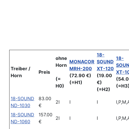
18-
ohne
18-
MONACOR
SOUND
Horn
SOU
Treiber /
MRH-200
XT-120
Preis
XT-1
Horn
(72.90 €)
(19.00
(=
(54.0
(=H1)
€)
H0)
(=H3
(=H2)
18-SOUND
83.00
2I
I
I
I,P,M,
ND-1030
€
18-SOUND
157.00
2I
I
I
I,P,M,
ND-1060
€