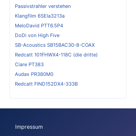
Passivstrahler verstehen
Klangfilm 6SEla3213a
MeloDavid PTT6.5P4
DoDi von High Five
SB-Acoustics SB15BAC30-8-COAX
Redcatt 101FHWX4-118C (die dritte)
Ciare PT383
Audax PR380M0
Redcatt FIND152DX4-333B
Impressum