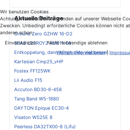
Wir benutzen Cookies
Aktuelle Beiträge
Achtung, Hinweis! Wir verwenden auf unserer Webseite Coo
Zwecken. Unbedingt erforderliche Cookies können nicht ab
anderen schon.
Ground Zero GZHW 16-D2
Einverstanden
Nicht notwendige ablehnen
SEAS L22ROY2 XM011-08
Entkoppelung, dann klingt alles viel besser.
Weitere Informationen
|
Impress
Kartesian Cmp25_vHP
Fostex FF125WK
Lii Audio F15
Accuton BD30-6-458
Tang Band W5-1880
DAYTON Epique EC30-4
Visaton WS25E 8
Peerless DA32TX00-8 (Lifu)