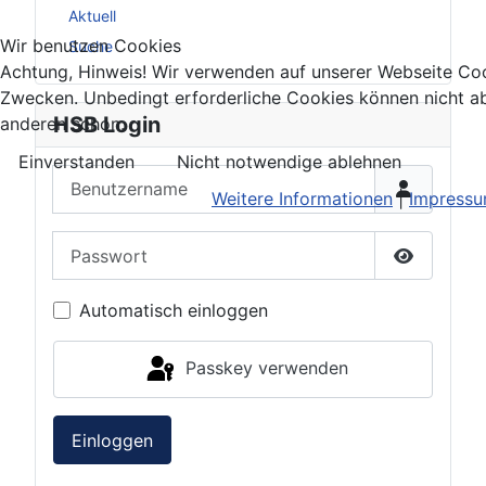
Aktuell
Wir benutzen Cookies
Suche
Achtung, Hinweis! Wir verwenden auf unserer Webseite Coo
Zwecken. Unbedingt erforderliche Cookies können nicht ab
HSB Login
anderen schon.
Einverstanden
Nicht notwendige ablehnen
Benutzername
Weitere Informationen
|
Impress
Passwort
Passwort 
Automatisch einloggen
Passkey verwenden
Einloggen