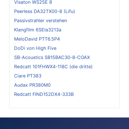
Visaton WS25E 8
Peerless DA32TX00-8 (Lifu)
Passivstrahler verstehen
Klangfilm 6SEla3213a
MeloDavid PTT6.5P4
DoDi von High Five
SB-Acoustics SB15BAC30-8-COAX
Redcatt 101FHWX4-118C (die dritte)
Ciare PT383
Audax PR380M0
Redcatt FIND152DX4-333B