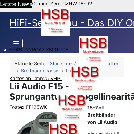
Ground Zero GZHW 16-D2
Letzte News
HiFi-Selbstbau - Das DIY O
SEAS L22ROY2 XM011-08
Aktuelle Seite:
Startseite
HSB-Datenblätter
Breitbandchassis
Lii Audio F15
Kartesian Cmp25_vHP
Lii Audio F15 -
Sprungantwort/Pegellinearit
Fostex FF125WK
15-Zoll
Breitbänder
von Lii Audio