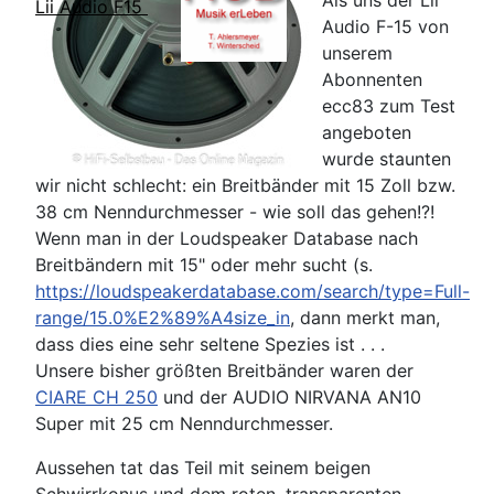
Als uns der Lii
Lii Audio F15
Audio F-15 von
unserem
Abonnenten
ecc83 zum Test
angeboten
wurde staunten
wir nicht schlecht: ein Breitbänder mit 15 Zoll bzw.
38 cm Nenndurchmesser - wie soll das gehen!?!
Wenn man in der Loudspeaker Database nach
Breitbändern mit 15" oder mehr sucht (s.
https://loudspeakerdatabase.com/search/type=Full-
range/15.0%E2%89%A4size_in
, dann merkt man,
dass dies eine sehr seltene Spezies ist . . .
Unsere bisher größten Breitbänder waren der
CIARE CH 250
und der
AUDIO NIRVANA AN10
Super
mit 25 cm Nenndurchmesser.
Aussehen tat das Teil mit seinem beigen