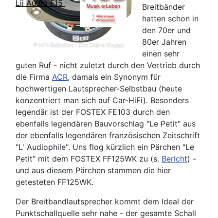
Lii Audio F15
Breitbänder
hatten schon in
den 70er und
80er Jahren
einen sehr
guten Ruf - nicht zuletzt durch den Vertrieb durch
die Firma
ACR
, damals ein Synonym für
hochwertigen Lautsprecher-Selbstbau (heute
konzentriert man sich auf Car-HiFi). Besonders
legendär ist der FOSTEX FE103 durch den
ebenfalls legendären Bauvorschlag "Le Petit" aus
der ebenfalls legendären französischen Zeitschrift
"L' Audiophile". Uns flog kürzlich ein Pärchen "Le
Petit" mit dem FOSTEX FF125WK zu (s.
Bericht
) -
und aus diesem Pärchen stammen die hier
getesteten FF125WK.
Der Breitbandlautsprecher kommt dem Ideal der
Punktschallquelle sehr nahe - der gesamte Schall