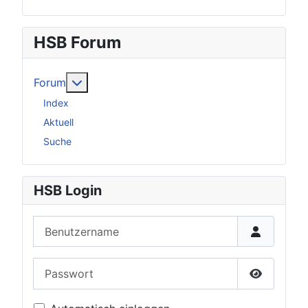
HSB Forum
Weitere Informationen: Forum
Forum
Index
Aktuell
Suche
HSB Login
Benutzername
Passwort
Passwort 