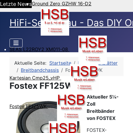
Ground Zero GZHW 16-D2
Letzte News
HiFi-Selbstbau - Das DIY O
SEAS L22ROY2 XM011-08
Aktuelle Seite:
Startseite
HSB-Datenblätter
Breitbandchassis
Fostex FF125WK
Kartesian Cmp25_vHP
Fostex FF125WK
Aktueller 5¼-
Zoll
Fostex FF125WK
Breitbänder
von FOSTEX
FOSTEX-