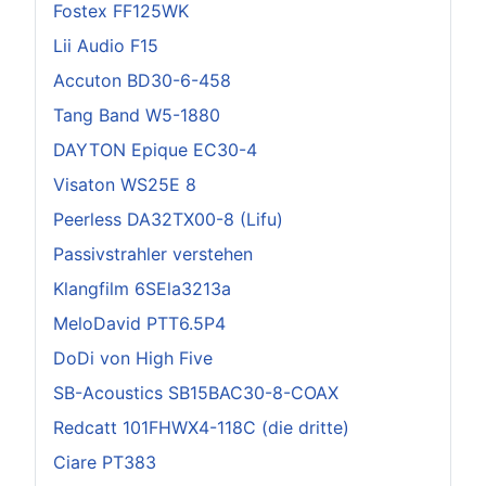
Fostex FF125WK
Lii Audio F15
Accuton BD30-6-458
Tang Band W5-1880
DAYTON Epique EC30-4
Visaton WS25E 8
Peerless DA32TX00-8 (Lifu)
Passivstrahler verstehen
Klangfilm 6SEla3213a
MeloDavid PTT6.5P4
DoDi von High Five
SB-Acoustics SB15BAC30-8-COAX
Redcatt 101FHWX4-118C (die dritte)
Ciare PT383