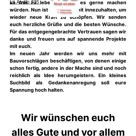
Lii Audio F15
so frei zu leben wie wir es gerne machen
würden. Nun ist es an der Zeit innezuhalten, um
wieder neue Kraft zu schöpfen. Wir senden
euch herzliche Grüße und die besten Wünsche.
Für das entgegengebrachte Vertrauen sagen wir
danke und freuen uns auf spannende Projekte
mit euch.
Im neuen Jahr werden wir uns mehr mit
Bauvorschlägen beschäftigen, von denen einige
schon fertig, andere in der Mache sind und noch
reichlich als Idee herumgeistern. Ein kleines
Suchbild als Gedankenanregung soll eure
Spannung hoch halten.
Wir wünschen euch
alles Gute und vor allem