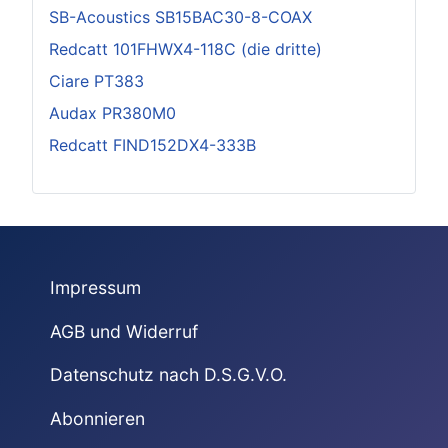
SB-Acoustics SB15BAC30-8-COAX
Redcatt 101FHWX4-118C (die dritte)
Ciare PT383
Audax PR380M0
Redcatt FIND152DX4-333B
Impressum
AGB und Widerruf
Datenschutz nach D.S.G.V.O.
Abonnieren