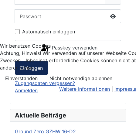
Passwort
Passwort 
Automatisch einloggen
Wir benutzen Cookies
Passkey verwenden
Achtung, Hinweis! Wir verwenden auf unserer Webseite Coo
Zwecken. Unbedingt erforderliche Cookies können nicht ab
anderen schon.
Einloggen
Einverstanden
Nicht notwendige ablehnen
Zugangsdaten vergessen?
Weitere Informationen
|
Impress
Anmelden
Aktuelle Beiträge
Ground Zero GZHW 16-D2