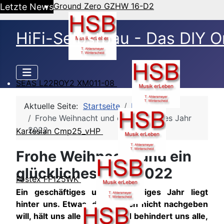
Ground Zero GZHW 16-D2
Letzte News
HiFi-Selbstbau - Das DIY O
SEAS L22ROY2 XM011-08
Aktuelle Seite:
Startseite
HSB Blog
Frohe Weihnacht und ein glückliches Jahr
2022
Kartesian Cmp25_vHP
Frohe Weihnacht und ein
glückliches Jahr 2022
Fostex FF125WK
Ein geschäftiges und schwieriges Jahr liegt
hinter uns. Etwas, das einfach nicht nachgeben
will, hält uns alle in Atem und behindert uns alle,