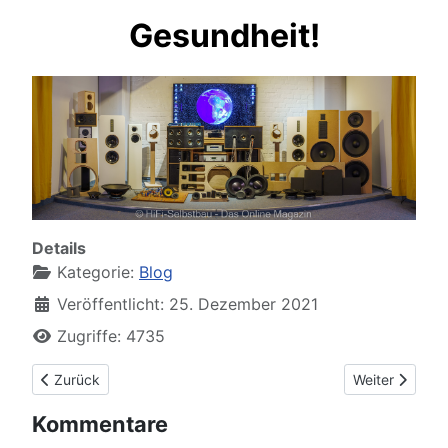
Gesundheit!
Details
Kategorie:
Blog
Veröffentlicht: 25. Dezember 2021
Zugriffe: 4735
Vorheriger Beitrag: Kino Kino (Loftsonic Installation in HH bei
Nächster Beit
Zurück
Weiter
Kommentare