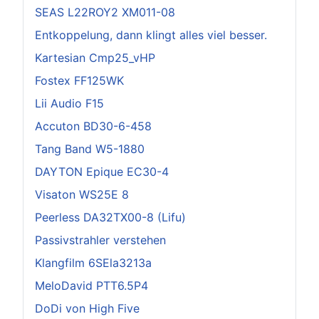
SEAS L22ROY2 XM011-08
Entkoppelung, dann klingt alles viel besser.
Kartesian Cmp25_vHP
Fostex FF125WK
Lii Audio F15
Accuton BD30-6-458
Tang Band W5-1880
DAYTON Epique EC30-4
Visaton WS25E 8
Peerless DA32TX00-8 (Lifu)
Passivstrahler verstehen
Klangfilm 6SEla3213a
MeloDavid PTT6.5P4
DoDi von High Five