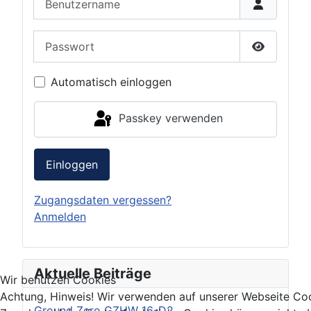
Passwort
Passwort 
Automatisch einloggen
Passkey verwenden
Einloggen
Zugangsdaten vergessen?
Anmelden
Aktuelle Beiträge
Wir benutzen Cookies
Achtung, Hinweis! Wir verwenden auf unserer Webseite Coo
Ground Zero GZHW 16-D2