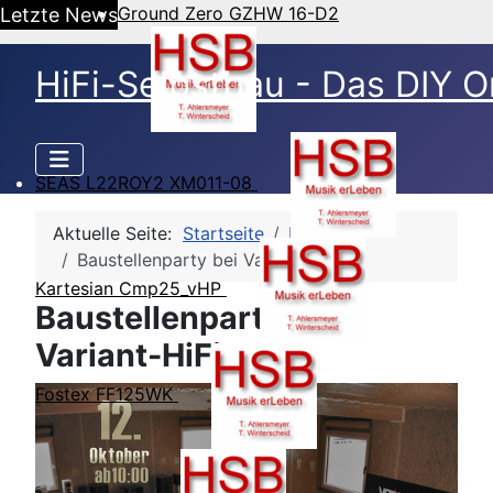
Ground Zero GZHW 16-D2
Letzte News
HiFi-Selbstbau - Das DIY O
SEAS L22ROY2 XM011-08
Aktuelle Seite:
Startseite
HSB Blog
Baustellenparty bei Variant-HiFi
Kartesian Cmp25_vHP
Baustellenparty bei
Variant-HiFi
Fostex FF125WK