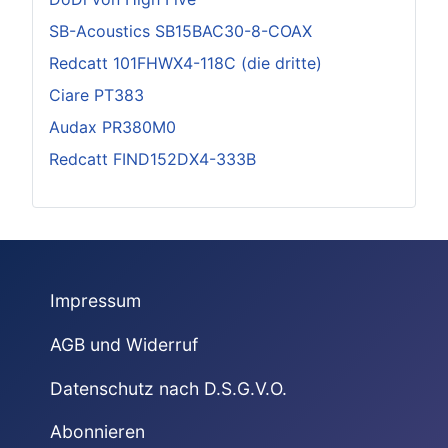
SB-Acoustics SB15BAC30-8-COAX
Redcatt 101FHWX4-118C (die dritte)
Ciare PT383
Audax PR380M0
Redcatt FIND152DX4-333B
Impressum
AGB und Widerruf
Datenschutz nach D.S.G.V.O.
Abonnieren