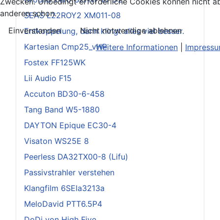
Zwecken. Unbedingt erforderliche Cookies können nicht ab
anderen schon.
SEAS L22ROY2 XM011-08
Einverstanden
Nicht notwendige ablehnen
Entkoppelung, dann klingt alles viel besser.
Kartesian Cmp25_vHP
Weitere Informationen
|
Impress
Fostex FF125WK
Lii Audio F15
Accuton BD30-6-458
Tang Band W5-1880
DAYTON Epique EC30-4
Visaton WS25E 8
Peerless DA32TX00-8 (Lifu)
Passivstrahler verstehen
Klangfilm 6SEla3213a
MeloDavid PTT6.5P4
DoDi von High Five