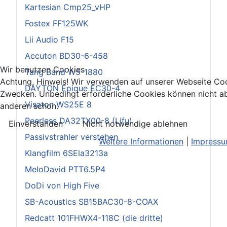
Kartesian Cmp25_vHP
Fostex FF125WK
Lii Audio F15
Accuton BD30-6-458
Wir benutzen Cookies
Tang Band W5-1880
Achtung, Hinweis! Wir verwenden auf unserer Webseite Coo
DAYTON Epique EC30-4
Zwecken. Unbedingt erforderliche Cookies können nicht ab
Visaton WS25E 8
anderen schon.
Peerless DA32TX00-8 (Lifu)
Einverstanden
Nicht notwendige ablehnen
Passivstrahler verstehen
Weitere Informationen
|
Impress
Klangfilm 6SEla3213a
MeloDavid PTT6.5P4
DoDi von High Five
SB-Acoustics SB15BAC30-8-COAX
Redcatt 101FHWX4-118C (die dritte)