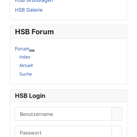
HSB Grundlagen
HSB Galerie
HSB Forum
Forum
Weitere Informationen: Forum
Index
Aktuell
Suche
HSB Login
Benutzername
Passwort
Passwor