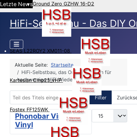
Ground Zero GZHW 16-D2
Letzte News
HiFi-Selbstbau - Das DIY O
SEAS L22ROY2 XM011-08
Aktuelle Seite:
Startseite
HiFi-Selbstbau, das Online Magazin für
hochwertige HiFi Wiedergabe
Kartesian Cmp25_vHP
Teil des Titels eingeben
Filter
Zurücks
Fostex FF125WK
Anzeige #
Phonobar Vintage &
Vinyl