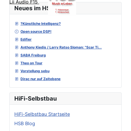
Lii Audio F15
Neues im HSB Forum
?Künstliche Intelligenz?
Open source DSP!
Edifier
Anthony Kiedis / Larry Ratso Sloman: "Scar Ti...
SABA Freiburg
Theo on Tour
Vorstellung sebu
Dirac nur auf Zeitebene
HiFi-Selbstbau
HiFi-Selbstbau Startseite
HSB Blog