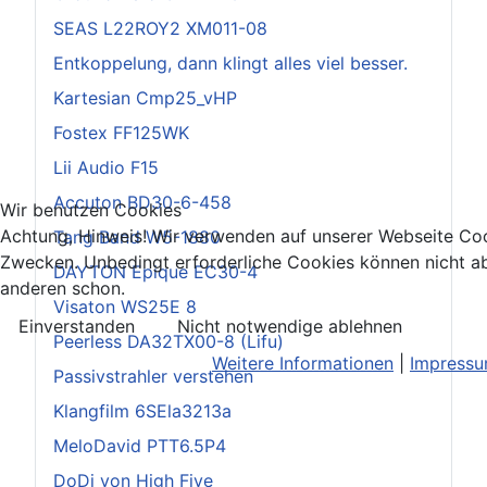
SEAS L22ROY2 XM011-08
Entkoppelung, dann klingt alles viel besser.
Kartesian Cmp25_vHP
Fostex FF125WK
Lii Audio F15
Accuton BD30-6-458
Wir benutzen Cookies
Achtung, Hinweis! Wir verwenden auf unserer Webseite Coo
Tang Band W5-1880
Zwecken. Unbedingt erforderliche Cookies können nicht ab
DAYTON Epique EC30-4
anderen schon.
Visaton WS25E 8
Einverstanden
Nicht notwendige ablehnen
Peerless DA32TX00-8 (Lifu)
Weitere Informationen
|
Impress
Passivstrahler verstehen
Klangfilm 6SEla3213a
MeloDavid PTT6.5P4
DoDi von High Five