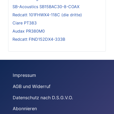
SB-Acoustics SB15BAC30-8-COAX
Redcatt 101FHWX4-118C (die dritte)
Ciare PT383
Audax PR380M0
Redcatt FIND152DX4-333B
Impressum
AGB und Widerruf
Datenschutz nach D.S.G.V.O.
Abonnieren