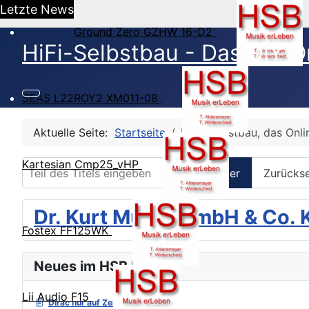
Letzte News
Ground Zero GZHW 16-D2
HiFi-Selbstbau - Das DIY O
SEAS L22ROY2 XM011-08
Aktuelle Seite:
Startseite
HiFi-Selbstbau, das Onl
Kartesian Cmp25_vHP
Teil des Titels eingeben
Filter
Zurücks
Dr. Kurt Müller GmbH & Co. 
Fostex FF125WK
Neues im HSB Forum
Lii Audio F15
Dirac nur auf Zeitebene