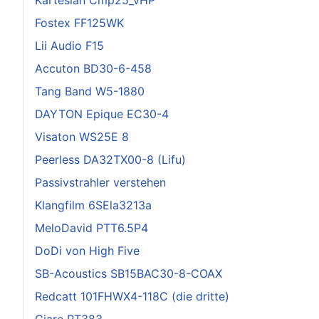
Fostex FF125WK
Lii Audio F15
Accuton BD30-6-458
Tang Band W5-1880
DAYTON Epique EC30-4
Visaton WS25E 8
Peerless DA32TX00-8 (Lifu)
Passivstrahler verstehen
Klangfilm 6SEla3213a
MeloDavid PTT6.5P4
DoDi von High Five
SB-Acoustics SB15BAC30-8-COAX
Redcatt 101FHWX4-118C (die dritte)
Ciare PT383