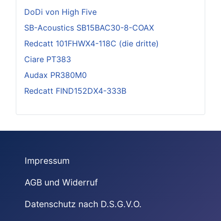
DoDi von High Five
SB-Acoustics SB15BAC30-8-COAX
Redcatt 101FHWX4-118C (die dritte)
Ciare PT383
Audax PR380M0
Redcatt FIND152DX4-333B
Impressum
AGB und Widerruf
Datenschutz nach D.S.G.V.O.