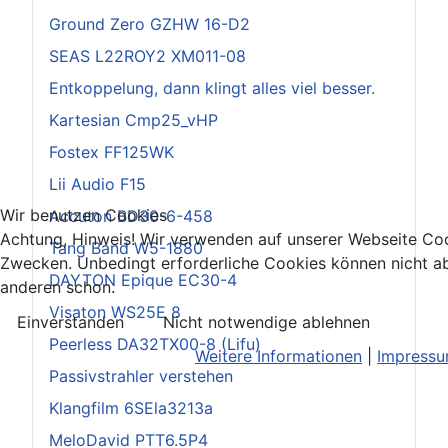
Ground Zero GZHW 16-D2
SEAS L22ROY2 XM011-08
Entkoppelung, dann klingt alles viel besser.
Kartesian Cmp25_vHP
Fostex FF125WK
Lii Audio F15
Wir benutzen Cookies
Accuton BD30-6-458
Achtung, Hinweis! Wir verwenden auf unserer Webseite Coo
Tang Band W5-1880
Zwecken. Unbedingt erforderliche Cookies können nicht ab
DAYTON Epique EC30-4
anderen schon.
Visaton WS25E 8
Einverstanden
Nicht notwendige ablehnen
Peerless DA32TX00-8 (Lifu)
Weitere Informationen
|
Impress
Passivstrahler verstehen
Klangfilm 6SEla3213a
MeloDavid PTT6.5P4