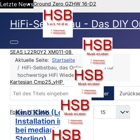
Ground Zero GZHW 16-D2
Letzte News
HiFi-Selbstbau - Das DIY O
SEAS L22ROY2 XM011-08
Aktuelle Seite:
Startseite
HiFi-Selbstbau, das Online Magazin für
hochwertige HiFi Wiedergabe
Kartesian Cmp25_vHP
Teil des Titels eingeben
Filter
Zurücks
Anzeige #
Kino Kino (Loftsonic
Fostex FF125WK
Installation in HH
bei media@home
Sterling)