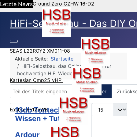
Ground Zero GZHW 16-D2
Letzte News
HiFi-Selbstbau - Das DIY O
SEAS L22ROY2 XM011-08
Aktuelle Seite:
Startseite
HiFi-Selbstbau, das Online Magazin für
hochwertige HiFi Wiedergabe
Kartesian Cmp25_vHP
Teil des Titels eingeben
Filter
Zurücks
Anzeige #
13db Tontechnik,
Fostex FF125WK
Wissen + Tutorials
Ardour