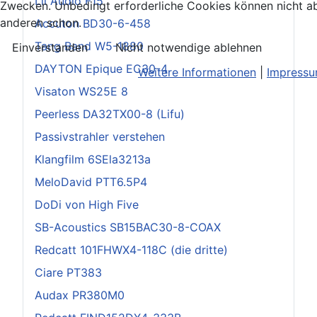
Lii Audio F15
Zwecken. Unbedingt erforderliche Cookies können nicht ab
anderen schon.
Accuton BD30-6-458
Tang Band W5-1880
Einverstanden
Nicht notwendige ablehnen
DAYTON Epique EC30-4
Weitere Informationen
|
Impress
Visaton WS25E 8
Peerless DA32TX00-8 (Lifu)
Passivstrahler verstehen
Klangfilm 6SEla3213a
MeloDavid PTT6.5P4
DoDi von High Five
SB-Acoustics SB15BAC30-8-COAX
Redcatt 101FHWX4-118C (die dritte)
Ciare PT383
Audax PR380M0