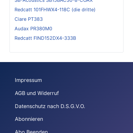
Redcatt 101FHWX4-118C (die dritte)
Ciare PT383
Audax PR380M0
Redcatt FIND152DX4-333B
Impressum
AGB und Widerruf
Datenschutz nach D.S.G.V.O.
Abonnieren
Abo Beenden