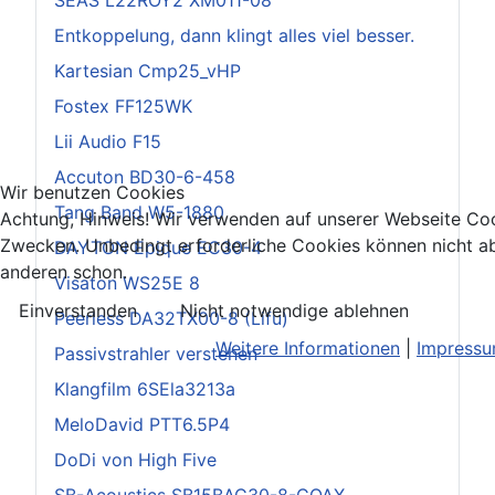
Entkoppelung, dann klingt alles viel besser.
Kartesian Cmp25_vHP
Fostex FF125WK
Lii Audio F15
Accuton BD30-6-458
Wir benutzen Cookies
Tang Band W5-1880
Achtung, Hinweis! Wir verwenden auf unserer Webseite Coo
Zwecken. Unbedingt erforderliche Cookies können nicht ab
DAYTON Epique EC30-4
anderen schon.
Visaton WS25E 8
Einverstanden
Nicht notwendige ablehnen
Peerless DA32TX00-8 (Lifu)
Weitere Informationen
|
Impress
Passivstrahler verstehen
Klangfilm 6SEla3213a
MeloDavid PTT6.5P4
DoDi von High Five
SB-Acoustics SB15BAC30-8-COAX