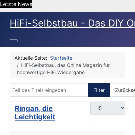
Letzte News
HiFi-Selbstbau - Das DIY O
Aktuelle Seite:
Startseite
HiFi-Selbstbau, das Online Magazin für
hochwertige HiFi Wiedergabe
Teil des Titels eingeben
Filter
Zurücks
Anzeige #
Ringan, die
Leichtigkeit