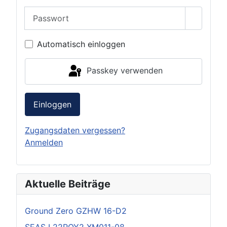
Passwort
Passwor
Automatisch einloggen
Passkey verwenden
Einloggen
Zugangsdaten vergessen?
Anmelden
Aktuelle Beiträge
Ground Zero GZHW 16-D2
SEAS L22ROY2 XM011-08