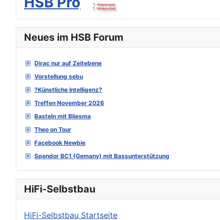
HSB Projekte
Neues im HSB Forum
Dirac nur auf Zeitebene
Vorstellung sebu
?Künstliche Intelligenz?
Treffen November 2026
Basteln mit Bliesma
Theo on Tour
Facebook Newbie
Spendor BC1 (Gemany) mit Bassunterstützung
HiFi-Selbstbau
HiFi-Selbstbau Startseite