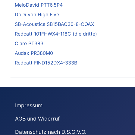
MeloDavid PTT6.5P4
DoDi von High Five
SB-Acoustics SB15BAC30-8-COAX
Redcatt 101FHWX4-118C (die dritte)
Ciare PT383
Audax PR380M0
Redcatt FIND152DX4-333B
Impressum
AGB und Widerruf
Datenschutz nach D.S.G.V.O.