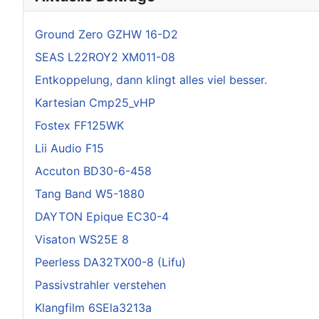
Ground Zero GZHW 16-D2
SEAS L22ROY2 XM011-08
Entkoppelung, dann klingt alles viel besser.
Kartesian Cmp25_vHP
Fostex FF125WK
Lii Audio F15
Accuton BD30-6-458
Tang Band W5-1880
DAYTON Epique EC30-4
Visaton WS25E 8
Peerless DA32TX00-8 (Lifu)
Passivstrahler verstehen
Klangfilm 6SEla3213a