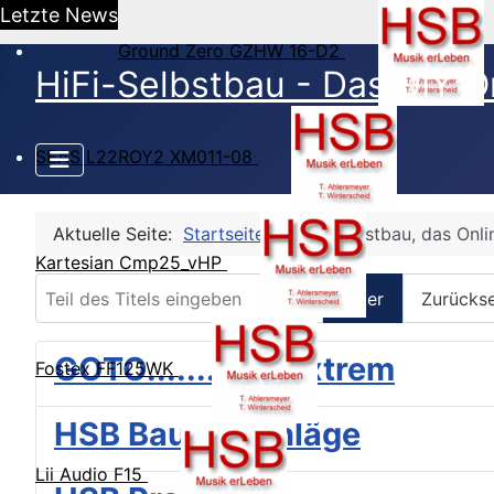
Letzte News
Ground Zero GZHW 16-D2
HiFi-Selbstbau - Das DIY O
SEAS L22ROY2 XM011-08
Aktuelle Seite:
Startseite
HiFi-Selbstbau, das Onl
Kartesian Cmp25_vHP
Teil des Titels eingeben
Filter
Zurücks
GOTO....... DIY extrem
Fostex FF125WK
HSB Bauvorschläge
Lii Audio F15