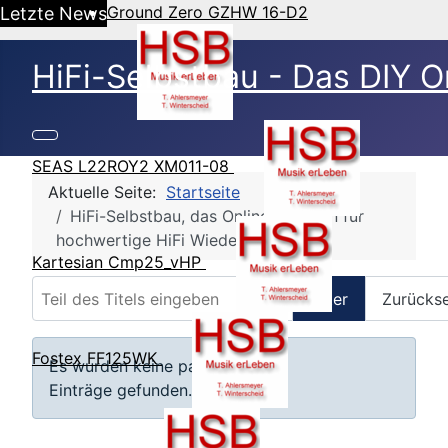
Ground Zero GZHW 16-D2
Letzte News
HiFi-Selbstbau - Das DIY O
SEAS L22ROY2 XM011-08
Aktuelle Seite:
Startseite
HiFi-Selbstbau, das Online Magazin für
hochwertige HiFi Wiedergabe
Kartesian Cmp25_vHP
Teil des Titels eingeben
Filter
Zurücks
Anzeige #
Fostex FF125WK
Information
Es wurden keine passenden
Einträge gefunden.