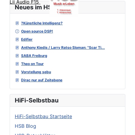
Lii Audio F15
Neues im HSB Forum
?Künstliche Intelligenz?
Open source DSP!
Edifier
Anthony Kiedis / Larry Ratso Sloman: "Scar Ti...
SABA Freiburg
Theo on Tour
Vorstellung sebu
Dirac nur auf Zeitebene
HiFi-Selbstbau
HiFi-Selbstbau Startseite
HSB Blog