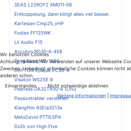
SEAS L22ROY2 XM011-08
Entkoppelung, dann klingt alles viel besser.
Kartesian Cmp25_vHP
Fostex FF125WK
Lii Audio F15
Accuton BD30-6-458
Wir benutzen Cookies
Tang Band W5-1880
Achtung, Hinweis! Wir verwenden auf unserer Webseite Coo
Zwecken. Unbedingt erforderliche Cookies können nicht ab
DAYTON Epique EC30-4
anderen schon.
Visaton WS25E 8
Einverstanden
Nicht notwendige ablehnen
Peerless DA32TX00-8 (Lifu)
Weitere Informationen
|
Impress
Passivstrahler verstehen
Klangfilm 6SEla3213a
MeloDavid PTT6.5P4
DoDi von High Five