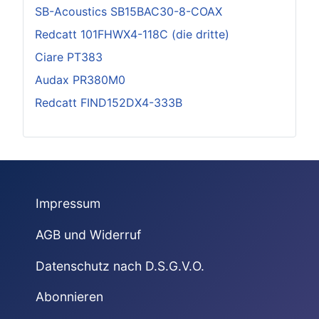
SB-Acoustics SB15BAC30-8-COAX
Redcatt 101FHWX4-118C (die dritte)
Ciare PT383
Audax PR380M0
Redcatt FIND152DX4-333B
Impressum
AGB und Widerruf
Datenschutz nach D.S.G.V.O.
Abonnieren