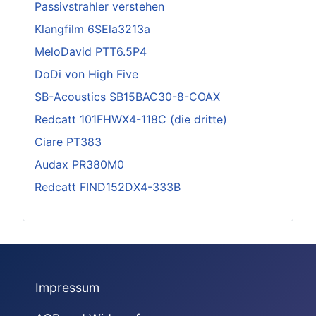
Passivstrahler verstehen
Klangfilm 6SEla3213a
MeloDavid PTT6.5P4
DoDi von High Five
SB-Acoustics SB15BAC30-8-COAX
Redcatt 101FHWX4-118C (die dritte)
Ciare PT383
Audax PR380M0
Redcatt FIND152DX4-333B
Impressum