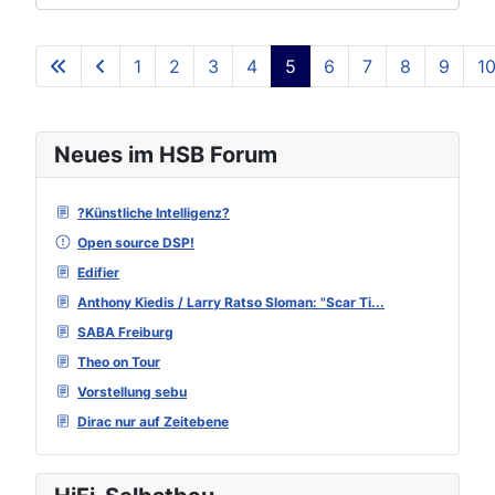
1
2
3
4
5
6
7
8
9
1
Seite 5 von 129
Neues im HSB Forum
?Künstliche Intelligenz?
Open source DSP!
Edifier
Anthony Kiedis / Larry Ratso Sloman: "Scar Ti...
SABA Freiburg
Theo on Tour
Vorstellung sebu
Dirac nur auf Zeitebene