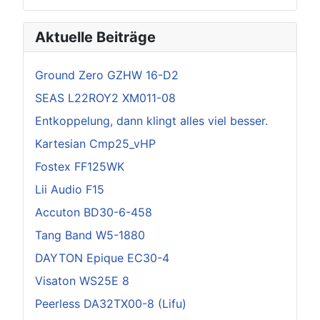
Aktuelle Beiträge
Ground Zero GZHW 16-D2
SEAS L22ROY2 XM011-08
Entkoppelung, dann klingt alles viel besser.
Kartesian Cmp25_vHP
Fostex FF125WK
Lii Audio F15
Accuton BD30-6-458
Tang Band W5-1880
DAYTON Epique EC30-4
Visaton WS25E 8
Peerless DA32TX00-8 (Lifu)