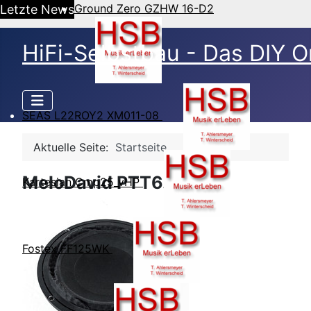
Ground Zero GZHW 16-D2
Letzte News
HiFi-Selbstbau - Das DIY O
SEAS L22ROY2 XM011-08
Aktuelle Seite:
Startseite
MeloDavid PTT6.5P4
Kartesian Cmp25_vHP
Fostex FF125WK