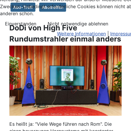
Zwecken. Unbedingt erforderliche Cookies können nicht ab
Abo-Treff
Abotreffen
anderen schon.
Einverstanden
Nicht notwendige ablehnen
DoDi von High Five
Weitere Informationen
|
Impress
Rundumstrahler einmal anders
Es heißt ja: "Viele Wege führen nach Rom". Die
einen bevorzugen Hornsysteme mit konstanter,