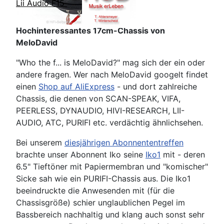
Lii Audio F15
Hochinteressantes 17cm-Chassis von
MeloDavid
"Who the f... is MeloDavid?" mag sich der ein oder
andere fragen. Wer nach MeloDavid googelt findet
einen
Shop auf AliExpress
- und dort zahlreiche
Chassis, die denen von SCAN-SPEAK, VIFA,
PEERLESS, DYNAUDIO, HIVI-RESEARCH, LII-
AUDIO, ATC, PURIFI etc. verdächtig ähnlichsehen.
Bei unserem
diesjährigen Abonnententreffen
brachte unser Abonnent Iko seine
Iko1
mit - deren
6.5" Tieftöner mit Papiermembran und "komischer"
Sicke sah wie ein PURIFI-Chassis aus. Die Iko1
beeindruckte die Anwesenden mit (für die
Chassisgröße) schier unglaublichen Pegel im
Bassbereich nachhaltig und klang auch sonst sehr