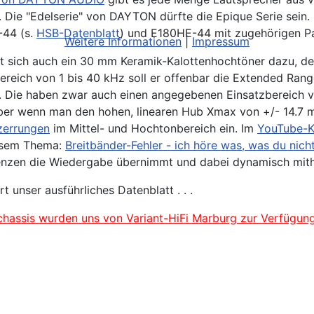
). Die "Edelserie" von DAYTON dürfte die Epique Serie sein
44 (s.
HSB-Datenblatt
) und E180HE-44 mit zugehörigen Pa
Weitere Informationen
|
Impressum
lt sich auch ein 30 mm Keramik-Kalottenhochtöner dazu, d
ereich von 1 bis 40 kHz soll er offenbar die Extended Ran
 Die haben zwar auch einen angegebenen Einsatzbereich v
er wenn man den hohen, linearen Hub Xmax von +/- 14.7 m
zerrungen
im Mittel- und Hochtonbereich ein. Im
YouTube-Ka
iesem Thema:
Breitbänder-Fehler - ich höre was, was du nicht
uenzen die Wiedergabe übernimmt und dabei dynamisch mith
unser ausführliches Datenblatt . . .
chassis wurden uns von Variant-HiFi Marburg zur Verfügung 