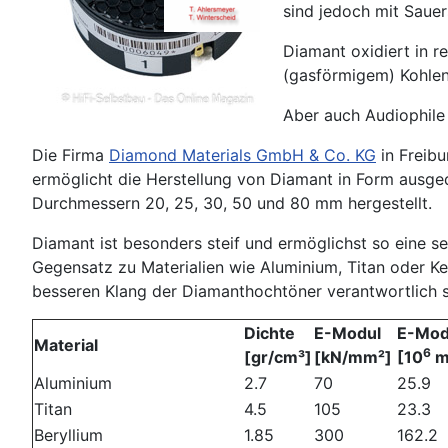
sind jedoch mit Sauer
Diamant oxidiert in r
(gasförmigem) Kohlen
Aber auch Audiophile 
Die Firma
Diamond Materials GmbH & Co. KG
in Freibu
ermöglicht die Herstellung von Diamant in Form ausg
Durchmessern 20, 25, 30, 50 und 80 mm hergestellt.
Diamant ist besonders steif und ermöglichst so eine
Gegensatz zu Materialien wie Aluminium, Titan oder K
besseren Klang der Diamanthochtöner verantwortlich se
Dichte
E-Modul
E-Mod
Material
6
[gr/cm³]
[kN/mm²]
[10
m
Aluminium
2.7
70
25.9
Titan
4.5
105
23.3
Beryllium
1.85
300
162.2