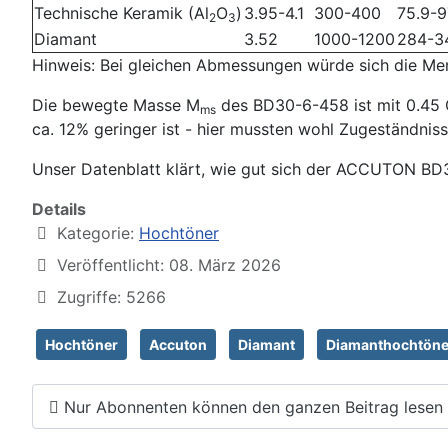
Technische Keramik (Al
O
)
3.95-4.1
300-400
75.9-9
2
3
Diamant
3.52
1000-1200
284-3
Hinweis: Bei gleichen Abmessungen würde sich die M
Die bewegte Masse M
des BD30-6-458 ist mit 0.45 
ms
ca. 12% geringer ist - hier mussten wohl Zugeständniss
Unser Datenblatt klärt, wie gut sich der ACCUTON BD3
Details
Kategorie:
Hochtöner
Veröffentlicht: 08. März 2026
Zugriffe: 5266
Hochtöner
Accuton
Diamant
Diamanthochtöne
Nur Abonnenten können den ganzen Beitrag lesen