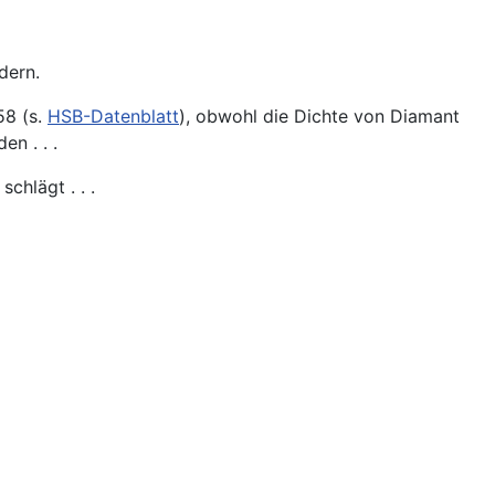
dern.
58 (s.
HSB-Datenblatt
), obwohl die Dichte von Diamant
n . . .
hlägt . . .