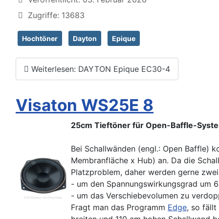
Zugriffe: 13683
Hochtöner
Dayton
Epique
Weiterlesen: DAYTON Epique EC30-4
Visaton WS25E 8
25cm Tieftöner für Open-Baffle-Syst
Bei Schallwänden (engl.: Open Baffle) 
Membranfläche x Hub) an. Da die Schallw
Platzproblem, daher werden gerne zwei
- um den Spannungswirkungsgrad um 6
- um das Verschiebevolumen zu verdop
Fragt man das Programm
Edge
, so fäl
breiten und 110 cm hohen Schallwand be