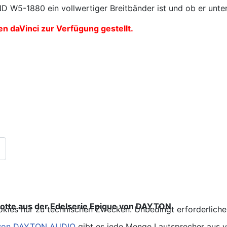
D W5-1880 ein vollwertiger Breitbänder ist und ob er unte
 daVinci zur Verfügung gestellt.
tte aus der Edelserie Epique von DAYTON
kies nur zu technischen Zwecken. Unbedingt erforderliche
von DAYTON AUDIO
gibt es jede Menge Lautsprecher aus ve