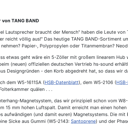
er von TANG BAND
viel Lautsprecher braucht der Mensch" haben die Leute von
er reicht völlig aus!" Das heutige TANG BAND-Sortiment um
 nehmen? Papier-, Polypropylen oder Titanmembran? Neody
ss etwas geht wäre ein 5-Zöller mit großem linearem Hub 
beim (neuen) offiziellen deutschen Vertrieb hs-sound erhäl
 aus Designgründen - den Korb abgedreht hat, so dass wir 
ach dem W5-1611SA (
HSB-Datenblatt
), dem W5-2106 (
HSB-
olterkammer quälen . . .
nterhang-Magnetsystem, das wir prinzipiell schon vom W8-
m 15 mm hohen Luftspalt. Damit erreicht man einen hohen 
s aufwändigen (und damit euren) Magnetsystems. Die mit
eine Sicke aus Gummi (W5-2143:
Santoprene
) und der Phas