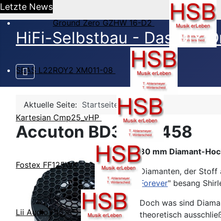
Letzte News
Ground Zero GZHW 16-D2
HiFi-Selbstbau - Das DIY O
SEAS L22ROY2 XM011-08
Aktuelle Seite:
Startseite
Kartesian Cmp25_vHP
Accuton BD30-6-458
30 mm Diamant-Hoc
Fostex FF125WK
Diamanten, der Stoff
Forever
" besang Shir
Doch was sind Diamant
Lii Audio F15
theoretisch ausschlie