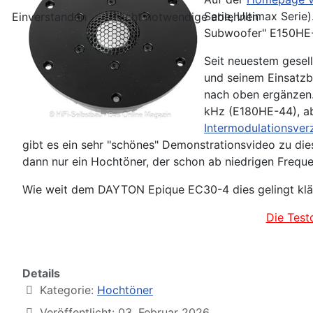
Serie, Ultimax Serie
Einverstanden
Nicht notwendige ablehnen
Subwoofer" E150HE-
Seit neuestem gesel
und seinem Einsatzb
nach oben ergänzen.
kHz (E180HE-44), ab
Intermodulationsver
gibt es ein sehr "schönes" Demonstrationsvideo zu d
dann nur ein Hochtöner, der schon ab niedrigen Freq
Wie weit dem DAYTON Epique EC30-4 dies gelingt klärt 
Die Test
Details
Kategorie:
Hochtöner
Veröffentlicht: 03. Februar 2026