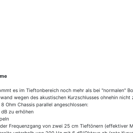
eme
kommt es im Tieftonbereich noch mehr als bei "normalen" B
and wegen des akustischen Kurzschlusses ohnehin nicht zu k
 8 Ohm Chassis parallel angeschlossen:
 dB zu erhöhen
peln
lt der Frequenzgang von zwei 25 cm Tieftönern (effektiver
reits unterhalb von 200 Hz mit 6 dB/Oktave ab (rote Kurve