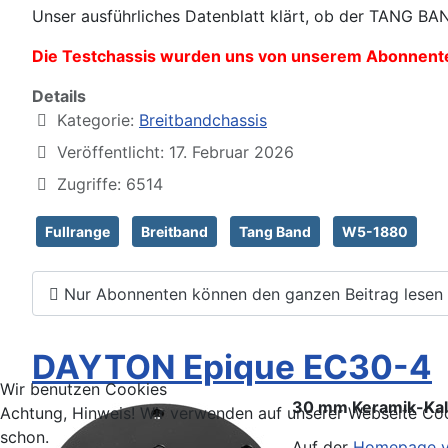
Unser ausführliches Datenblatt klärt, ob der TANG BAN
Die Testchassis wurden uns von unserem Abonnenten
Details
Kategorie:
Breitbandchassis
Veröffentlicht: 17. Februar 2026
Zugriffe: 6514
Fullrange
Breitband
Tang Band
W5-1880
Nur Abonnenten können den ganzen Beitrag lesen
DAYTON Epique EC30-4
Wir benutzen Cookies
30 mm Keramik-Kalo
Achtung, Hinweis! Wir verwenden auf unserer Webseite Coo
schon.
Auf der
Homepage 