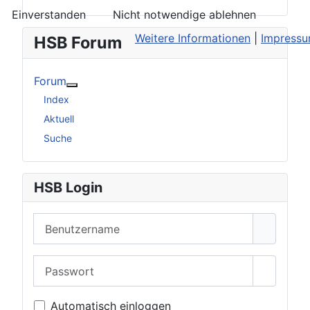
Einverstanden
Nicht notwendige ablehnen
Weitere Informationen
|
Impress
HSB Forum
Forum
Weitere Informationen: Forum
Index
Aktuell
Suche
HSB Login
Benutzername
Passwort
Passwor
Automatisch einloggen