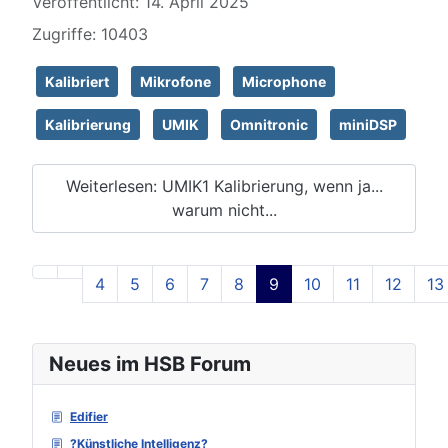
Veröffentlicht: 14. April 2025
Zugriffe: 10403
Kalibriert
Mikrofone
Microphone
Kalibrierung
UMIK
Omnitronic
miniDSP
Weiterlesen: UMIK1 Kalibrierung, wenn ja...
warum nicht...
4
5
6
7
8
9
10
11
12
13
Seite 9 von 129
Neues im HSB Forum
Edifier
?Künstliche Intelligenz?