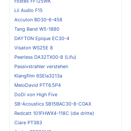
Fostex FF125WK
Lii Audio F15
Accuton BD30-6-458
Tang Band W5-1880
DAYTON Epique EC30-4
Visaton WS25E 8
Peerless DA32TX00-8 (Lifu)
Passivstrahler verstehen
Klangfilm 6SEla3213a
MeloDavid PTT6.5P4
DoDi von High Five
SB-Acoustics SB15BAC30-8-COAX
Redcatt 101FHWX4-118C (die dritte)
Ciare PT383