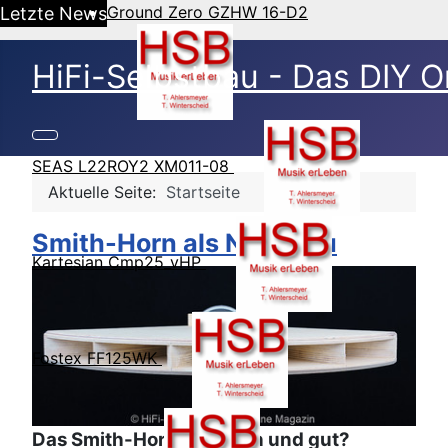
Ground Zero GZHW 16-D2
Letzte News
HiFi-Selbstbau - Das DIY O
SEAS L22ROY2 XM011-08
Aktuelle Seite:
Startseite
Smith-Horn als Nachbau
Kartesian Cmp25_vHP
Fostex FF125WK
Das Smith-Horn - einfach und gut?