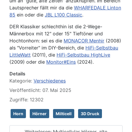
um an "gute, alte Zeiten" anzuknüpfen. Im Bereich
Lautsprecher fällt mir da die
WHARFEDALE Linton
85
ein oder die
JBL L100 Classic
.
DER Klassiker schlechthin ist die 2-Wege-
Männerbox mit 12" oder 15" Tieftöner und
Hochtonhorn: sei es die
MONACOR Menhir
(2008)
als "Vorreiter" im DIY-Bereich, die
HiFi-Selbstbau
LittleWatt
(2011), die
HiFi-Selbstbau HighLive
(2009) oder die
Monitor#Eins
(2024).
Details
Kategorie:
Verschiedenes
Veröffentlicht: 07. Mai 2025
Zugriffe: 12302
Horn
Hörner
Milticell
3D Druck
Weiterlesen: Multicellular Hörner, alte