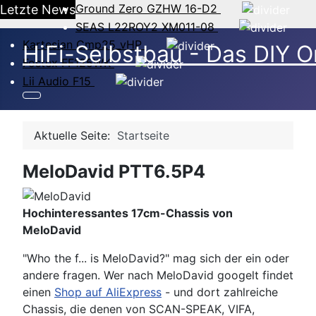
Ground Zero GZHW 16-D2
Letzte News
SEAS L22ROY2 XM011-08
Kartesian Cmp25_vHP
HiFi-Selbstbau - Das DIY O
Fostex FF125WK
Lii Audio F15
Aktuelle Seite:
Startseite
MeloDavid PTT6.5P4
Hochinteressantes 17cm-Chassis von
MeloDavid
"Who the f... is MeloDavid?" mag sich der ein oder
andere fragen. Wer nach MeloDavid googelt findet
einen
Shop auf AliExpress
- und dort zahlreiche
Chassis, die denen von SCAN-SPEAK, VIFA,