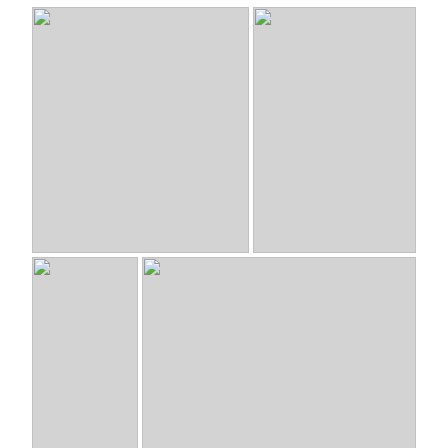
SimBo
- FullrangesystemTB-2143
Pro38-1
- Audax Pro38 Aktiv