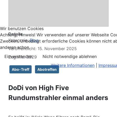
Abo-Treff HSB 2025
- Buffalo
Wir benutzen Cookies
Details
Achtung, Hinweis! Wir verwenden auf unserer Webseite Coo
Kategorie:
Blog
Zwecken. Unbedingt erforderliche Cookies können nicht ab
anderen schon.
Veröffentlicht: 15. November 2025
Einverstanden
Nicht notwendige ablehnen
Zugriffe: 3929
Weitere Informationen
|
Impress
Abo-Treff
Abotreffen
DoDi von High Five
Rundumstrahler einmal anders