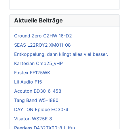
Aktuelle Beiträge
Ground Zero GZHW 16-D2
SEAS L22ROY2 XM011-08
Entkoppelung, dann klingt alles viel besser.
Kartesian Cmp25_vHP
Fostex FF125WK
Lii Audio F15
Accuton BD30-6-458
Tang Band W5-1880
DAYTON Epique EC30-4
Visaton WS25E 8
Peerless DA32TX00-8 (Lifu)