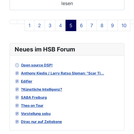
lesen
1
2
3
4
5
6
7
8
9
10
Seite 5 von 129
Neues im HSB Forum
Open source DSP!
Anthony Kiedis / Larry Ratso Sloman: "Scar Ti...
Edifier
?Künstliche Intelligenz?
SABA Freiburg
Theo on Tour
Vorstellung sebu
Dirac nur auf Zeitebene