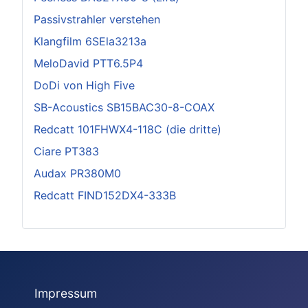
Passivstrahler verstehen
Klangfilm 6SEla3213a
MeloDavid PTT6.5P4
DoDi von High Five
SB-Acoustics SB15BAC30-8-COAX
Redcatt 101FHWX4-118C (die dritte)
Ciare PT383
Audax PR380M0
Redcatt FIND152DX4-333B
Impressum