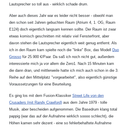
Lautsprecher so toll aus - wirklich schade drum.
Aber auch dieses Jahr war es leider nicht besser - obwohl man
den schon seit Jahren gebuchten Raum (Atrium 4, 1. OG, Raum
E124) doch eigentlich langsam kennen sollte. Der Raum ist zwar
etwas komisch geschnitten mit relativ viel Fensterfront, aber
davon stehen die Lautsprecher eigentlich weit genug entfernt. Als
ich in den Raum kam spielte noch die "linke" Box, das Modell
Duo
Grosso
für 25.900 €/Paar. Da saß ich noch nicht gut, außerdem
interessierte mich ja vor allem die Zero1. Nach 15 Minuten kam
die dann dran, und mittlerweile hatte ich mich auch schon in die 3.
Reihe auf den Mittelplatz "vorgearbeitet", also eigentlich günstige
Voraussetzungen für eine Beurteilung.
Es ging los mit dem Fusion-Klassiker
Street Life von den
Crusaders (mit Randy Crawford)
aus dem Jahre 1979 - tolle
Musik, aber bescheiden aufgenommen. Die Basedrum klang total
pappig (war das auf der Aufnahme wirklich soooo schlecht), die
Höhen kamen sehr dezent - eine so fehlerbehaftete Aufnahme