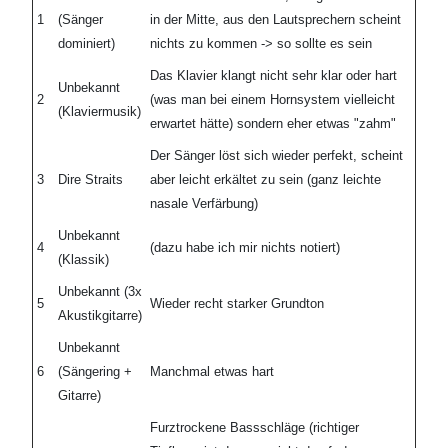
1
(Sänger
in der Mitte, aus den Lautsprechern scheint
dominiert)
nichts zu kommen -> so sollte es sein
Das Klavier klangt nicht sehr klar oder hart
Unbekannt
2
(was man bei einem Hornsystem vielleicht
(Klaviermusik)
erwartet hätte) sondern eher etwas "zahm"
Der Sänger löst sich wieder perfekt, scheint
3
Dire Straits
aber leicht erkältet zu sein (ganz leichte
nasale Verfärbung)
Unbekannt
4
(dazu habe ich mir nichts notiert)
(Klassik)
Unbekannt (3x
5
Wieder recht starker Grundton
Akustikgitarre)
Unbekannt
6
(Sängering +
Manchmal etwas hart
Gitarre)
Furztrockene Bassschläge (richtiger