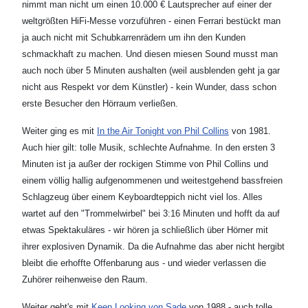
nimmt man nicht um einen 10.000 € Lautsprecher auf einer der
weltgrößten HiFi-Messe vorzuführen - einen Ferrari bestückt man
ja auch nicht mit Schubkarrenrädern um ihn den Kunden
schmackhaft zu machen. Und diesen miesen Sound musst man
auch noch über 5 Minuten aushalten (weil ausblenden geht ja gar
nicht aus Respekt vor dem Künstler) - kein Wunder, dass schon
erste Besucher den Hörraum verließen.
Weiter ging es mit
In the Air Tonight von Phil Collins
von 1981.
Auch hier gilt: tolle Musik, schlechte Aufnahme. In den ersten 3
Minuten ist ja außer der rockigen Stimme von Phil Collins und
einem völlig hallig aufgenommenen und weitestgehend bassfreien
Schlagzeug über einem Keyboardteppich nicht viel los. Alles
wartet auf den "Trommelwirbel" bei 3:16 Minuten und hofft da auf
etwas Spektakuläres - wir hören ja schließlich über Hörner mit
ihrer explosiven Dynamik. Da die Aufnahme das aber nicht hergibt
bleibt die erhoffte Offenbarung aus - und wieder verlassen die
Zuhörer reihenweise den Raum.
Weiter geht's mit
Keep Looking von Sade
von 1988 - auch tolle