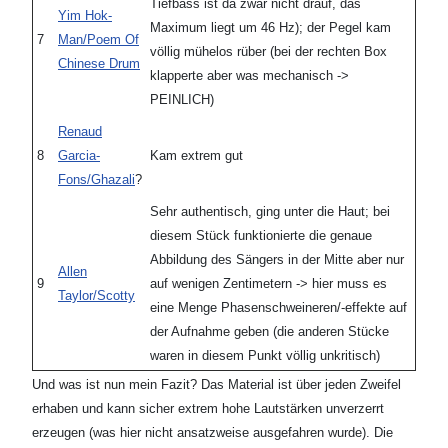
Tiefbass ist da zwar nicht drauf, das
Yim Hok-
Maximum liegt um 46 Hz); der Pegel kam
7
Man/Poem Of
völlig mühelos rüber (bei der rechten Box
Chinese Drum
klapperte aber was mechanisch ->
PEINLICH)
Renaud
8
Garcia-
Kam extrem gut
Fons/Ghazali
?
Sehr authentisch, ging unter die Haut; bei
diesem Stück funktionierte die genaue
Abbildung des Sängers in der Mitte aber nur
Allen
9
auf wenigen Zentimetern -> hier muss es
Taylor/Scotty
eine Menge Phasenschweineren/-effekte auf
der Aufnahme geben (die anderen Stücke
waren in diesem Punkt völlig unkritisch)
Und was ist nun mein Fazit? Das Material ist über jeden Zweifel
erhaben und kann sicher extrem hohe Lautstärken unverzerrt
erzeugen (was hier nicht ansatzweise ausgefahren wurde). Die