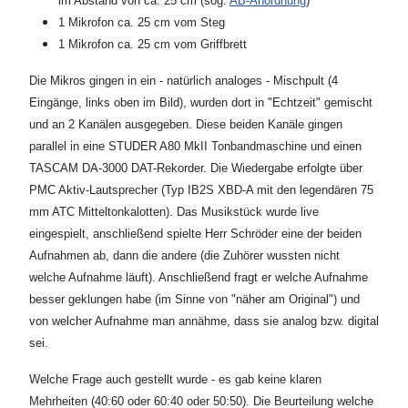
im Abstand von ca. 25 cm (sog.
AB-Anordnung
)
1 Mikrofon ca. 25 cm vom Steg
1 Mikrofon ca. 25 cm vom Griffbrett
Die Mikros gingen in ein - natürlich analoges - Mischpult (4
Eingänge, links oben im Bild), wurden dort in "Echtzeit" gemischt
und an 2 Kanälen ausgegeben. Diese beiden Kanäle gingen
parallel in eine STUDER A80 MkII Tonbandmaschine und einen
TASCAM DA-3000 DAT-Rekorder. Die Wiedergabe erfolgte über
PMC Aktiv-Lautsprecher (Typ IB2S XBD-A mit den legendären 75
mm ATC Mitteltonkalotten). Das Musikstück wurde live
eingespielt, anschließend spielte Herr Schröder eine der beiden
Aufnahmen ab, dann die andere (die Zuhörer wussten nicht
welche Aufnahme läuft). Anschließend fragt er welche Aufnahme
besser geklungen habe (im Sinne von "näher am Original") und
von welcher Aufnahme man annähme, dass sie analog bzw. digital
sei.
Welche Frage auch gestellt wurde - es gab keine klaren
Mehrheiten (40:60 oder 60:40 oder 50:50). Die Beurteilung welche