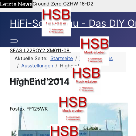
Ground Zero GZHW 16-D2
Letzte News
HiFi-Selbstbau - Das DIY O
SEAS L22ROY2 XM011-08
Aktuelle Seite:
Startseite
Verschiedenes
Ausstellungen
HighEnd 2014
HighEnd 2014
Kartesian Cmp25_vHP
Fostex FF125WK