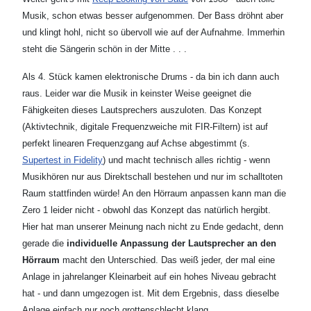
Musik, schon etwas besser aufgenommen. Der Bass dröhnt aber
und klingt hohl, nicht so übervoll wie auf der Aufnahme. Immerhin
steht die Sängerin schön in der Mitte . . .
Als 4. Stück kamen elektronische Drums - da bin ich dann auch
raus. Leider war die Musik in keinster Weise geeignet die
Fähigkeiten dieses Lautsprechers auszuloten. Das Konzept
(Aktivtechnik, digitale Frequenzweiche mit FIR-Filtern) ist auf
perfekt linearen Frequenzgang auf Achse abgestimmt (s.
Supertest in Fidelity
) und macht technisch alles richtig - wenn
Musikhören nur aus Direktschall bestehen und nur im schalltoten
Raum stattfinden würde! An den Hörraum anpassen kann man die
Zero 1 leider nicht - obwohl das Konzept das natürlich hergibt.
Hier hat man unserer Meinung nach nicht zu Ende gedacht, denn
gerade die
individuelle Anpassung der Lautsprecher an den
Hörraum
macht den Unterschied. Das weiß jeder, der mal eine
Anlage in jahrelanger Kleinarbeit auf ein hohes Niveau gebracht
hat - und dann umgezogen ist. Mit dem Ergebnis, dass dieselbe
Anlage einfach nur noch grottenschlecht klang . . .