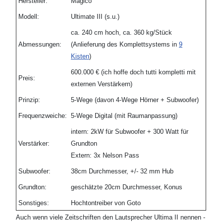
Hersteller:
Magico
Modell:
Ultimate III (s.u.)
ca. 240 cm hoch, ca. 360 kg/Stück
Abmessungen:
(Anlieferung des Komplettsystems in
9
Kisten
)
600.000 € (ich hoffe doch tutti kompletti mit
Preis:
externen Verstärkern)
Prinzip:
5-Wege (davon 4-Wege Hörner + Subwoofer)
Frequenzweiche:
5-Wege Digital (mit Raumanpassung)
intern: 2kW für Subwoofer + 300 Watt für
Verstärker:
Grundton
Extern: 3x Nelson Pass
Subwoofer:
38cm Durchmesser, +/- 32 mm Hub
Grundton:
geschätzte 20cm Durchmesser, Konus
Sonstiges:
Hochtontreiber von Goto
Auch wenn viele Zeitschriften den Lautsprecher Ultima II nennen -