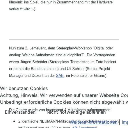
Illusonic ins Spiel, die nur in Zusammenhang mit der Hardware
verkauft wird :-(
Nun zum 2. Lernevent, dem Stereoplay-Workshop "Digital oder
analog: Welche Aufnahmen sind audiophiler?". Die Vortragenden
waren Jürgen Schröder (Stereoplays Tonmeister, im Foto bedient
er rechts die Bandmaschinen) und Uli Schiller (Senior Projekt
Manager und Dozent an der
SAE
, im Foto spielt er Gitarre).
Wir benutzen Cookies
Achtung, Hinweis! Wir verwenden auf unserer Webseite Co
Unbedingt erforderliche Cookies können nicht abgewählt w
Die Gitarre wurde von insgesamt 4 Mikrofonen aufgenommen:
Einverstanden
Nicht notwendige ablehnen
Weitere Informationen
|
Im
2 identische NEUMANN-Mikros mit Kugelcharakteristik oben